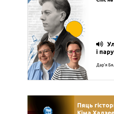
Ул
і пар
Дар'я Бя
Пяць гісто
Кіма Хадзе