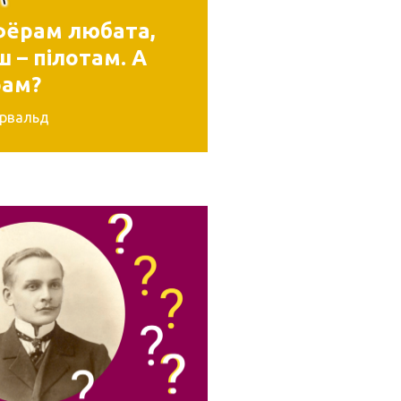
ёрам любата,
 – пілотам. А
рам?
эрвальд