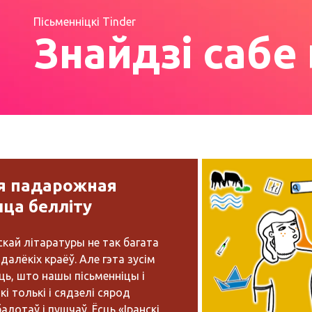
Пісьменніцкі Tinder
Знайдзі сабе
я падарожная
ца белліту
скай літаратуры не так багата
далёкіх краёў. Але гэта зусім
ць, што нашы пісьменніцы і
кі толькі і сядзелі сярод
алотаў і пушчаў. Ёсць «Іранскі