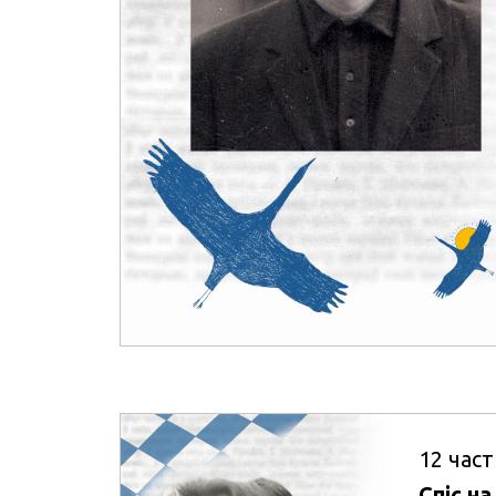
12
част
Спіс на