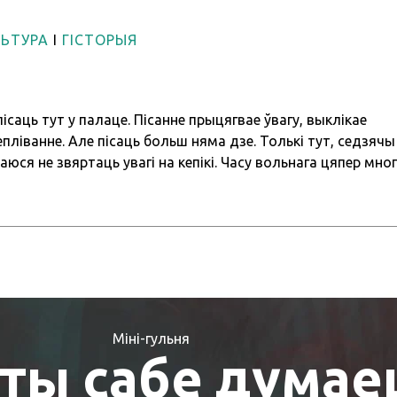
ЛЬТУРА
І
ГІСТОРЫЯ
ісаць тут у палаце. Пісанне прыцягвае ўвагу, выклікае
епліванне. Але пісаць больш няма дзе. Толькі тут, седзячы
юся не звяртаць увагі на кепікі. Часу вольнага цяпер многа
сххаць яго з толкам. У мяне шмат спраў. Мая запісная кні
пахтохі. Я пачаў запісваць таксама расказы Валодзі
акрамя ўсяго, я задумаў апавяданне. На жаль, пісаць як сл
я так i не навучыўся. Рука стамляецца. Не дачакаюся, калі
 — цяжкую кальчугу, якая так абрыдла мне.
Міні-гульня
ты сабе дума