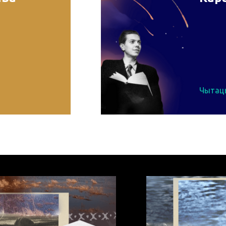
Чытац