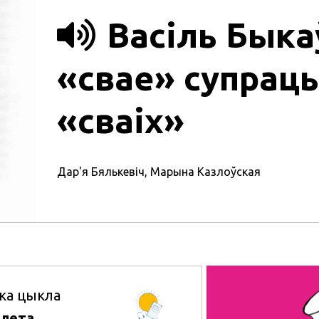
Васіль Быка
«свае» супраць
«сваіх»
Дар'я Бялькевіч
,
Марына Казлоўская
ка цыкла
 лета