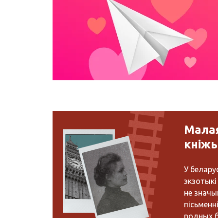
Мала
кніжы
У белару
экзотыкі 
не значы
пісьменні
родных б