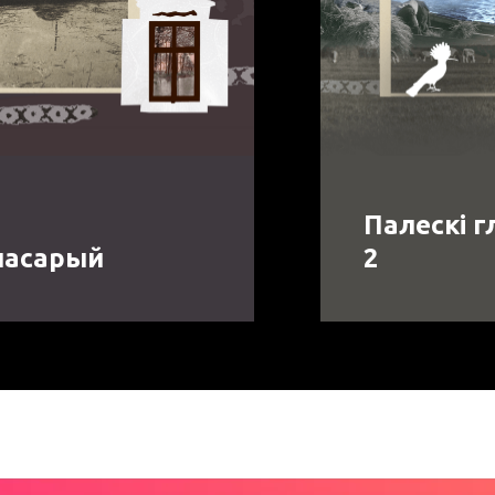
Палескі г
ласарый
2