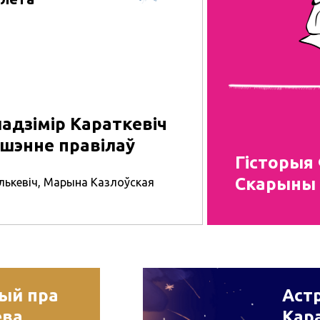
адзімір Караткевіч
ушэнне правілаў
Гісторыя
Скарыны
лькевіч
,
Марына Казлоўская
рый пра
Астр
ева
Кар