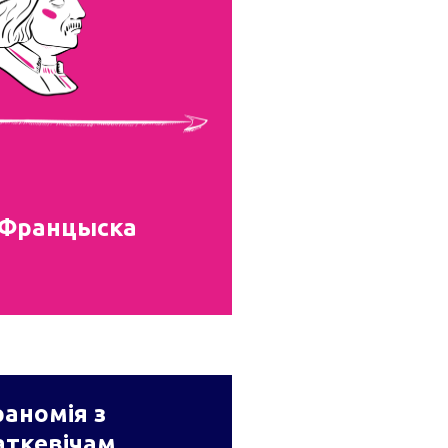
 Францыска
аномія з
аткевічам