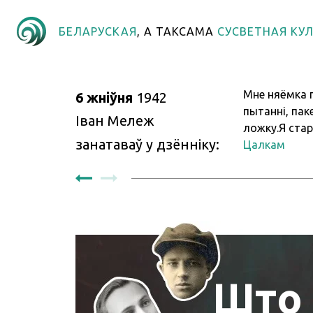
БЕЛАРУСКАЯ
, А ТАКСАМА
СУСВЕТНАЯ
КУ
Мне няёмка п
6 жніўня
1942
пытанні, пак
Іван Мележ
ложку.Я стара
занатаваў у дзённіку
:
я хачу скары
Цалкам
занаўняецца 
Сінюкова. I 
левай рукой 
здымуць гіпс
Што 