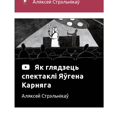
Аляксей Стрэльнікаў
Як глядзець
спектаклі Яўгена
Карняга
Аляксей Стрэльнікаў