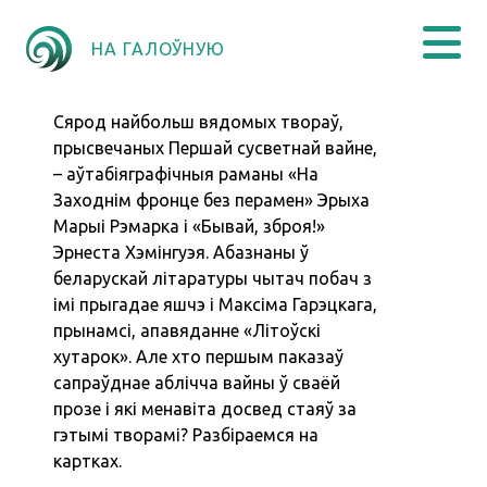
НА ГАЛОЎНУЮ
Сярод найбольш вядомых твораў,
прысвечаных Першай сусветнай вайне,
– аўтабіяграфічныя раманы «На
Заходнім фронце без перамен» Эрыха
Марыі Рэмарка і «Бывай, зброя!»
Эрнеста Хэмінгуэя. Абазнаны ў
беларускай літаратуры чытач побач з
імі прыгадае яшчэ і Максіма Гарэцкага,
прынамсі, апавяданне «Літоўскі
хутарок». Але хто першым паказаў
сапраўднае аблічча вайны ў сваёй
прозе і які менавіта досвед стаяў за
гэтымі творамі? Разбіраемся на
картках.