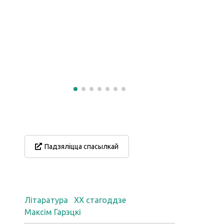
Падзяліцца спасылкай
Літаратура
XX стагоддзе
Максім Гарэцкі