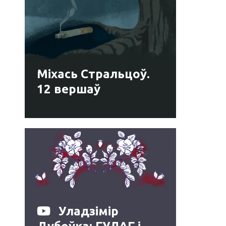
Міхась Стральцоў.
12 вершаў
Уладзімір