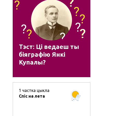
Тэст: Ці ведаеш ты
біяграфію Янкі
Купалы?
1
частка цыкла
Спіс на лета