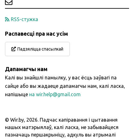
RSS-стужка
Распавесці пра нас усім
Падзяліцца спасылкай
Дапамагчы нам
Калі вы знайшлі памылку, у вас ёсць заўвагі па
сайце або вы жадаеце дапамагчы нам, калі ласка,
напішыце
на wir.help@gmail.com
© Wir.by,
2026
.
Падчас капіравання і цытавання
нашых матэрыялаў, калі ласка, не забывайцеся
пазначаць першакрыніцу, адкуль вы атрымалі