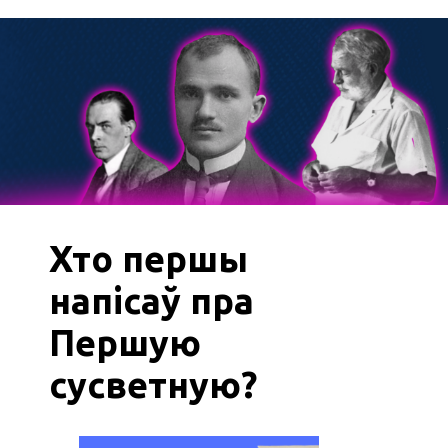
Хто першы
напісаў пра
Першую
сусветную?