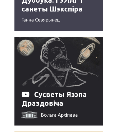
Дубоўка: ГУЛАГ і
санеты Шэкспіра
Ганна Севярынец
Сусветы Язэпа
Драздовіча
Вольга Архіпава