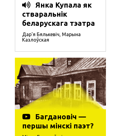
Янка Купала як
стваральнік
беларускага тэатра
Дар'я Бялькевіч
,
Марына
Казлоўская
Багдановіч —
першы мінскі паэт?