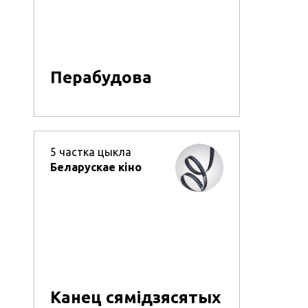
Перабудова
5
частка цыкла
Беларускае кіно
Канец сямідзясятых