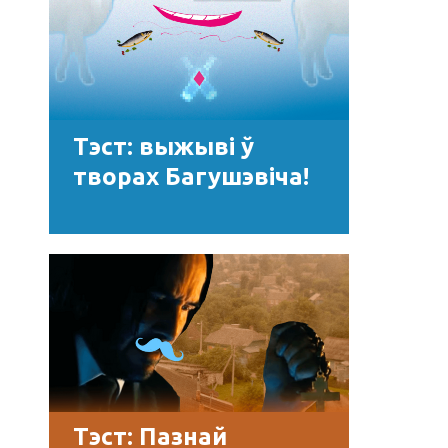
Тэст: выжыві ў
творах Багушэвіча!
Тэст: Пазнай