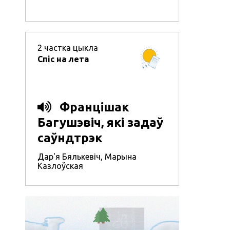
2
частка цыкла
Спіс на лета
Францішак
Багушэвіч, які задаў
саўндтрэк
беларускай
Дар'я Бялькевіч
,
Марына
Казлоўская
літаратуры