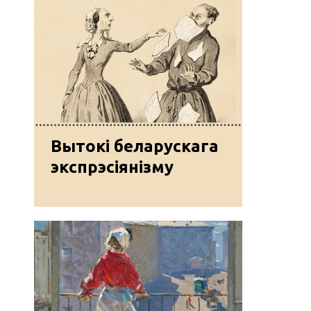
Вытокі беларускага
экспрэсіянізму