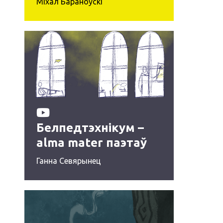
Міхал Бараноўскі
Белпедтэхнікум –
alma mater паэтаў
1920‑ых
Ганна Севярынец