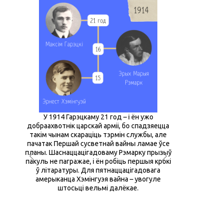
і ў
У 1914 Гарэцкаму 21 год – і ён ужо
Гарэцкі з пер
алдат
добраахвотнік царскай арміі, бо спадзяецца
баях на палях
а
такім чынам скараціць тэрмін службы, але
Рэмарка на
эзі –
пачатак Першай сусветнай вайны ламае ўсе
Заходні фрон
ць моцны
планы. Шаснаццацігадоваму Рэмарку прызыў
намагаецца т
пакуль не пагражае, і ён робіць першыя крокі
але атрымлів
ў літаратуры. Для пятнаццацігадовага
далучаецц
амерыканца Хэмінгуэя вайна – увогуле
валанцёр – кі
штосьці вельмі далёкае.