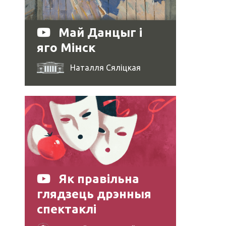
Май Данцыг і
яго Мінск
Наталля Сяліцкая
Як правільна
глядзець дрэнныя
спектаклі