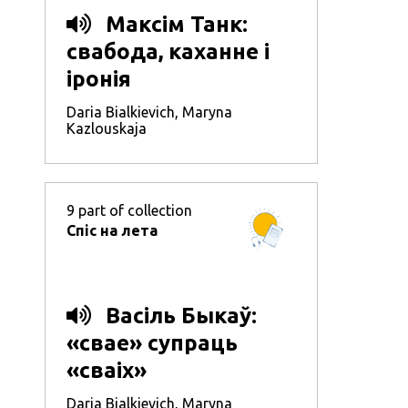
Максім Танк:
свабода, каханне і
іронія
Daria Bialkievich
,
Maryna
Kazlouskaja
9
part of collection
Спіс на лета
Васіль Быкаў:
«свае» супраць
«сваіх»
Daria Bialkievich
,
Maryna