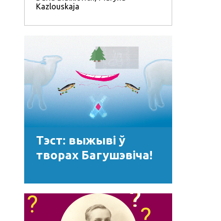
Kazlouskaja
літаратуры
Тэст: выжыві ў
творах Багушэвіча!