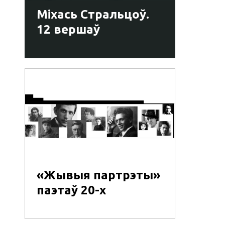
Міхась Стральцоў.
12 вершаў
«Жывыя партрэты»
паэтаў 20-х