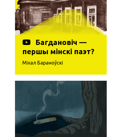
Багдановіч —
першы мінскі паэт?
Міхал Бараноўскі