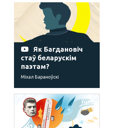
Як Багдановіч
стаў беларускім
паэтам?
Міхал Бараноўскі