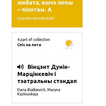
любата, яшчэ лепш
– пілотам. А
літаратарам?
Lizaveta Wunderwald
4
part of collection
Спіс на лета
Вінцэнт Дунін-
Марцінкевіч і
тэатральны стэндап
Daria Bialkievich
,
Maryna
Kazlouskaja