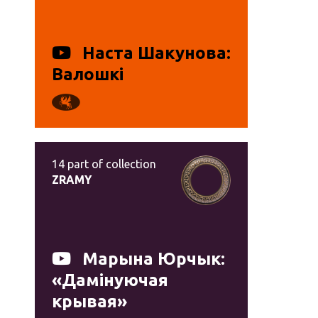
Наста Шакунова:
Валошкі
14
part of collection
ZRAMY
Марына Юрчык:
«Дамінуючая
крывая‎»