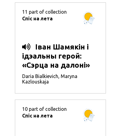
11
part of collection
Спіс на лета
Іван Шамякін і
ідэальны герой:
«Сэрца на далоні»
Daria Bialkievich
,
Maryna
Kazlouskaja
10
part of collection
Спіс на лета