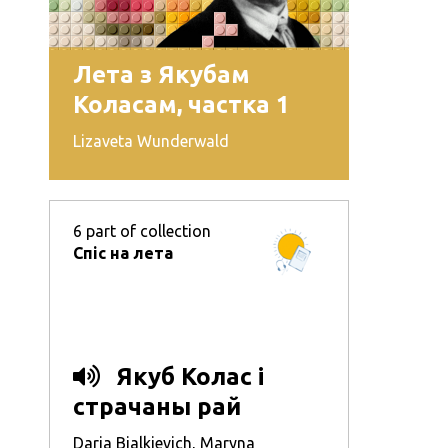
Лета з Якубам
Коласам, частка 1
Lizaveta Wunderwald
6
part of collection
Спіс на лета
Якуб Колас і
страчаны рай
Daria Bialkievich
,
Maryna