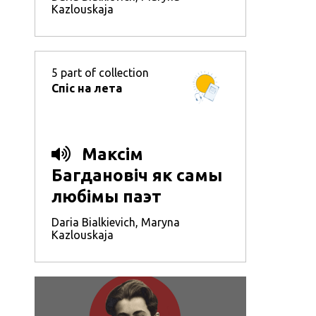
Kazlouskaja
5
part of collection
Спіс на лета
Максім
Багдановіч як самы
любімы паэт
Daria Bialkievich
,
Maryna
Kazlouskaja