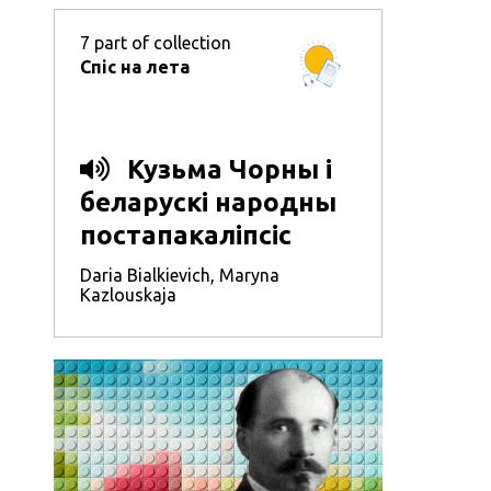
7
part of collection
Спіс на лета
Кузьма Чорны і
беларускі народны
постапакаліпcіс
Daria Bialkievich
,
Maryna
Kazlouskaja