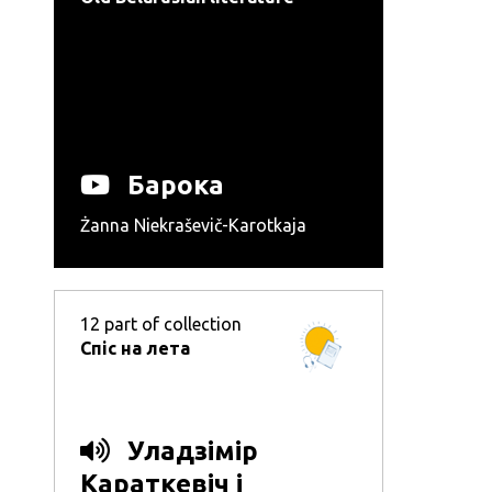
Барока
Żanna Niekraševič-Karotkaja
12
part of collection
Спіс на лета
Уладзімір
Караткевіч і