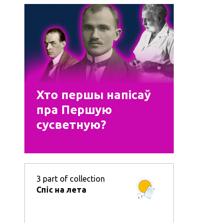
Хто першы напісаў
пра Першую
сусветную?
3
part of collection
Спіс на лета