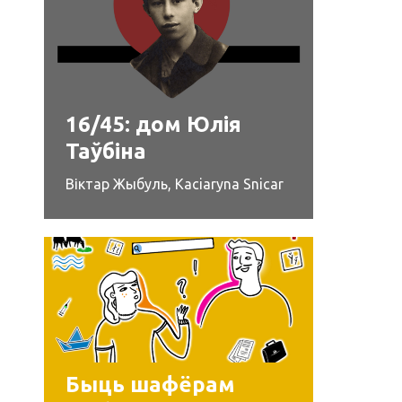
16/45: дом Юлія
Таўбіна
Віктар Жыбуль
,
Kaciaryna Snicar
Быць шафёрам