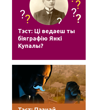
Тэст: Ці ведаеш ты
біяграфію Янкі
Купалы?
Тэст: Пазнай