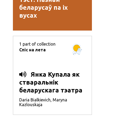
беларусаў па іх
вусах
1
part of collection
Спіс на лета
Янка Купала як
стваральнік
беларускага тэатра
Daria Bialkievich
,
Maryna
Kazlouskaja