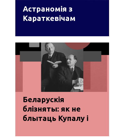
Астраномія з
Караткевічам
Беларускія
блізняты: як не
блытаць Купалу і
Коласа