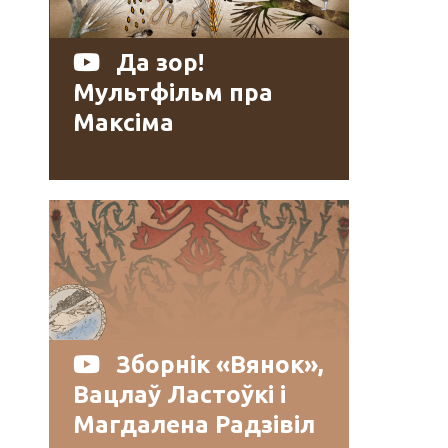
Да зор!
Мультфільм пра
Максіма
Багдановіча
Зборнік «Вянок»,
Вацлаў Ластоўкі і
Магдалена Радзівіл