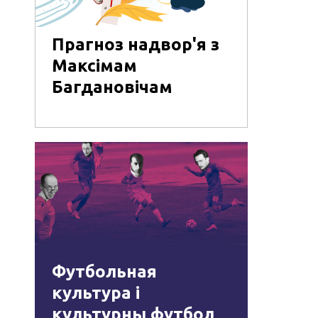
Прагноз надвор'я з
Максімам
Багдановічам
Футбольная
культура і
культурны футбол