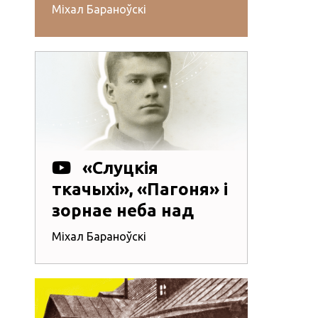
Міхал Бараноўскі
«Слуцкія
ткачыхі», «Пагоня» і
зорнае неба над
намі — таямніцы
Міхал Бараноўскі
галоўных вершаў
Багдановіча