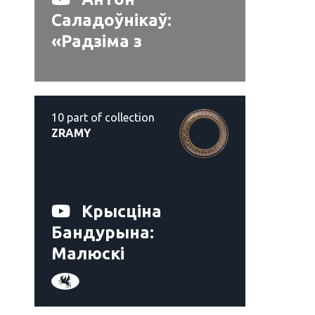
Саладоўнікаў:
«‎Радзіма з
акцэнтамі Родины»
10
part of collection
ZRAMY
Крысціна
Бандурына:
Малюскі