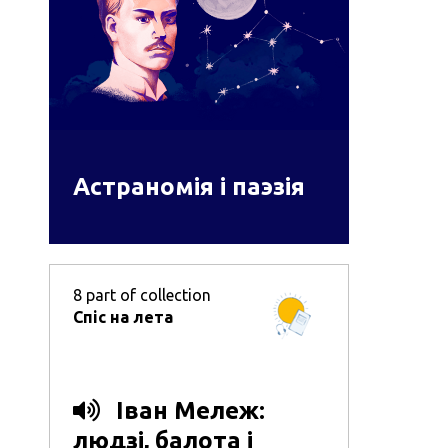
Астраномія і паэзія
8
part of collection
Спіс на лета
Іван Мележ:
людзі, балота і