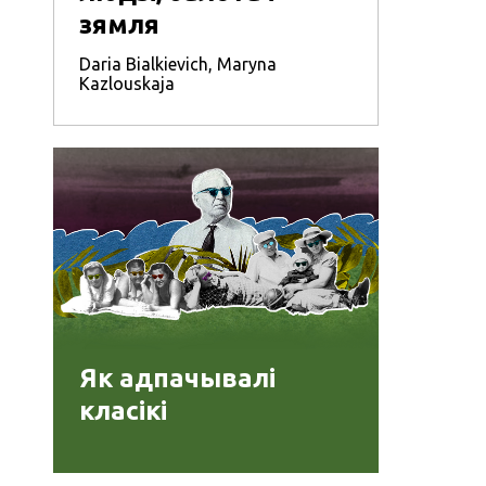
зямля
Daria Bialkievich
,
Maryna
Kazlouskaja
Як адпачывалі
класікі