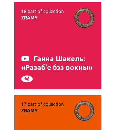
18
part of collection
ZRAMY
Ганна Шакель:
«Разаб'е бэз вокны»
17
part of collection
ZRAMY