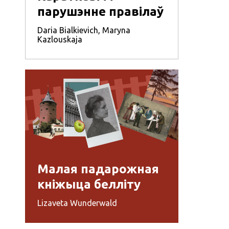
парушэнне правілаў
Daria Bialkievich
,
Maryna
Kazlouskaja
Малая падарожная
кніжыца белліту
Lizaveta Wunderwald