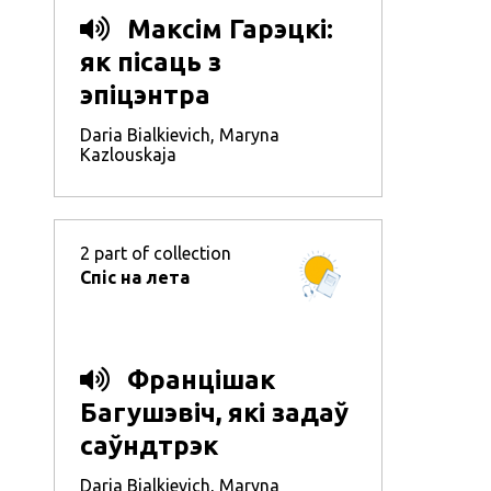
Максім Гарэцкі:
як пісаць з
эпіцэнтра
гістарычных падзей
Daria Bialkievich
,
Maryna
Kazlouskaja
2
part of collection
Спіс на лета
Францішак
Багушэвіч, які задаў
саўндтрэк
беларускай
Daria Bialkievich
,
Maryna