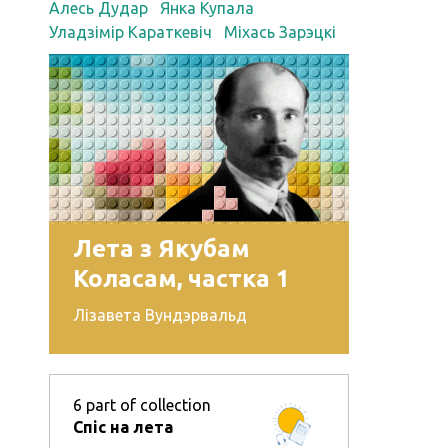
Алесь Дудар
Янка Купала
Уладзімір Караткевіч
Міхась Зарэцкі
Лета з Якубам
Коласам, частка 1
Лізавета Вундэрвальд
6
part of collection
Спіс на лета