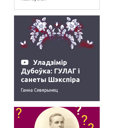
Уладзімір
Дубоўка: ГУЛАГ і
санеты Шэкспіра
Ганна Севярынец