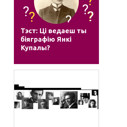
Тэст: Ці ведаеш ты
біяграфію Янкі
Купалы?