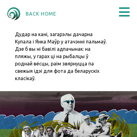
BACK HOME
Дудар на кані, загарэлы дачарна
Купала і Янка Маўр у атачэнні пальмаў.
Дзе б вы ні бавілі адпачынак: на
пляжы, у гарах ці на рыбалцы ў
роднай вёсцы, раім звярнуцца па
свежыя ідэі для фота да беларускіх
класікаў.