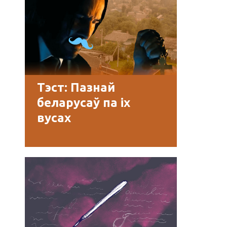
Тэст: Пазнай
беларусаў па іх
вусах