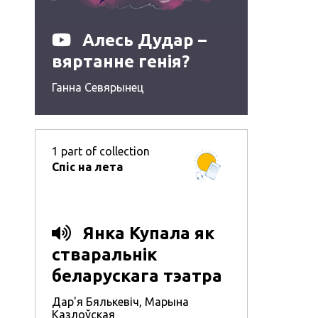
Алесь Дудар –
вяртанне генія?
Ганна Севярынец
1
part of collection
Спіс на лета
Янка Купала як
стваральнік
беларускага тэатра
Дар'я Бялькевіч
,
Марына
Казлоўская