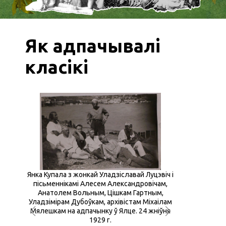
Як адпачывалі
класікі
Янка Купала з жонкай Уладзіславай Луцэвіч і
пісьменнікамі Алесем Александровічам,
Анатолем Вольным, Цішкам Гартным,
Уладзімірам Дубоўкам, архівістам Міхаілам
Мялешкам на адпачынку ў Ялце. 24 жніўня
1929 г.