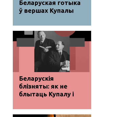
Беларуская готыка
ў вершах Купалы
Беларускія
блізняты: як не
блытаць Купалу і
Коласа