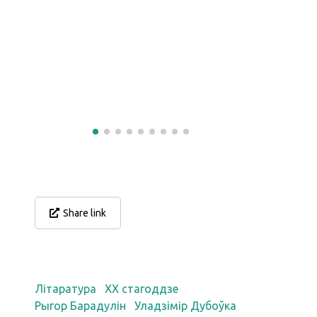
Міхась Зарэцк
Share link
Літаратура
XX стагоддзе
Рыгор Барадулін
Уладзімір Дубоўка