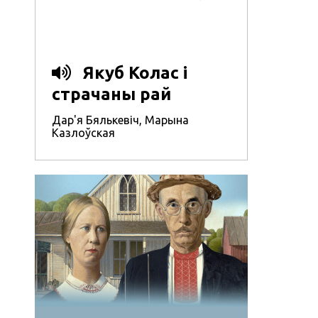
Якуб Колас і
страчаны рай
Дар'я Бялькевіч
,
Марына
Казлоўская