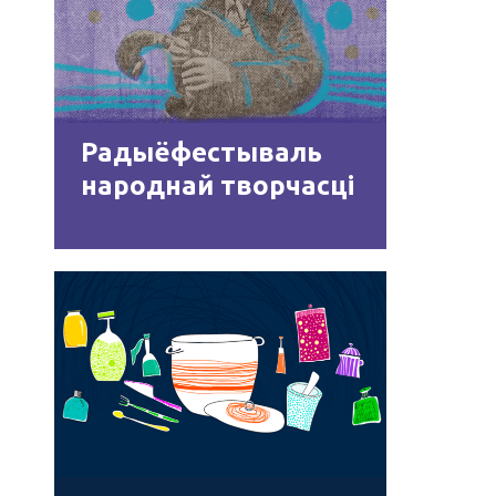
Радыёфестываль
народнай творчасці