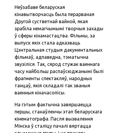
Неўзабаве беларуская
кінавытворчасць была перарваная
Другой сустветнай вайной, якая
зрабіла немагчымымі творчыя захады
ў сферы кінамастацтва. Фільмы, за
выпуск якіх стала адказваць
Цэнтральная студыя дакументальных
фільмаў, адпаведна, тэматычна
звузіліся. Так, сярод стужак ваеннага
часу найбольш распаўсюджанымі былі
фрагменты спектакляў, народных
танцаў, якія складалі так званыя
ваенныя кіначасопісы.
На гэтым фактычна завяршаецца
першы, станаўленчы этап беларускага
кінематографа. Пасля вызвалення
Мінска ў сталіцу пачалі вяртацца
здымачныя групы, і на працягу