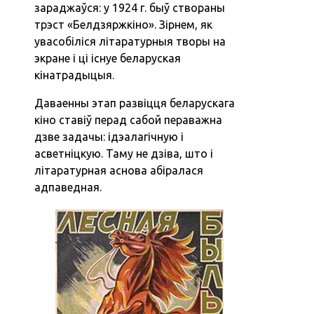
зараджаўся: у 1924 г. быў створаны
трэст «Белдзяржкіно». Зірнем, як
увасобіліся літаратурныя творы на
экране і ці існуе беларуская
кінатрадыцыя.
Даваенны этап развіцця беларускага
кіно ставіў перад сабой пераважна
дзве задачы: ідэалагічную і
асветніцкую. Таму не дзіва, што і
літаратурная аснова абіралася
адпаведная.