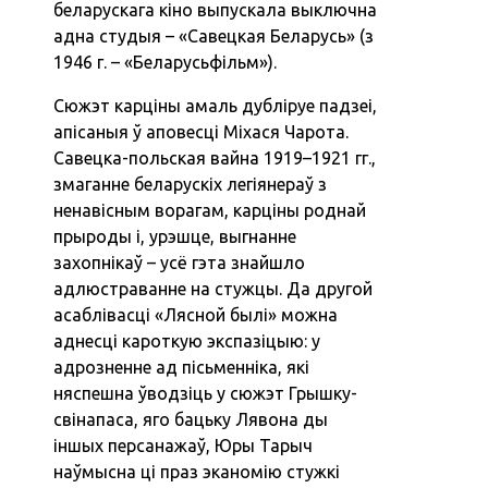
беларускага кіно выпускала выключна
адна студыя – «‎Савецкая Беларусь‎» (з
1946 г. – «‎Беларусьфільм»).
Сюжэт карціны амаль дубліруе падзеі,
апісаныя ў аповесці Міхася Чарота.
Савецка-польская вайна 1919–1921 гг.,
змаганне беларускіх легіянераў з
ненавісным ворагам, карціны роднай
прыроды і, урэшце, выгнанне
захопнікаў – усё гэта знайшло
адлюстраванне на стужцы. Да другой
асаблівасці «‎Лясной былі» можна
аднесці кароткую экспазіцыю: у
адрозненне ад пісьменніка, які
няспешна ўводзіць у сюжэт Грышку-
свінапаса, яго бацьку Лявона ды
іншых персанажаў, Юры Тарыч
наўмысна ці праз эканомію стужкі