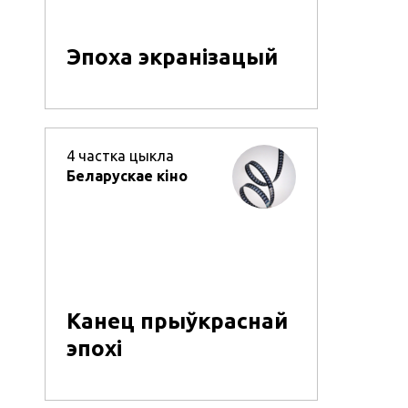
Эпоха экранізацый
4
частка цыкла
Беларускае кіно
Канец прыўкраснай
эпохі