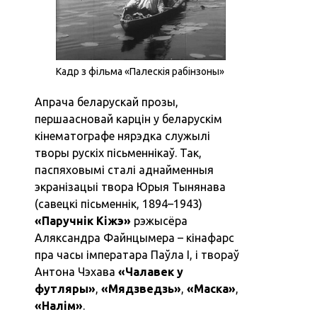
Кадр з фільма «‎Палескія рабінзоны»
Апрача беларускай прозы,
першаасновай карцін у беларускім
кінематографе нярэдка служылі
творы рускіх пісьменнікаў. Так,
паспяховымі сталі аднайменныя
экранізацыі твора Юрыя Тынянава
(савецкі пісьменнік, 1894–1943)
«‎Паручнік Кіжэ»
рэжысёра
Аляксандра Файнцымера – кінафарс
пра часы імператара Паўла І, і твораў
Антона Чэхава
«‎Чалавек у
футляры»
,
«‎Мядзведзь»
,
«‎Маска»
,
«‎Налім»
.