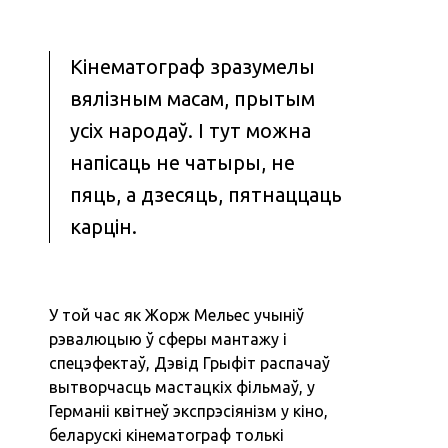
Кінематограф зразумелы
вялізным масам, прытым
усіх народаў. І тут можна
напісаць не чатыры, не
пяць, а дзесяць, пятнаццаць
карцін.
У той час як Жорж Мельес учыніў
рэвалюцыю ў сферы мантажу і
спецэфектаў, Дэвід Грыфіт распачаў
вытворчасць мастацкіх фільмаў, у
Германіі квітнеў экспрэсіянізм у кіно,
беларускі кінематограф толькі