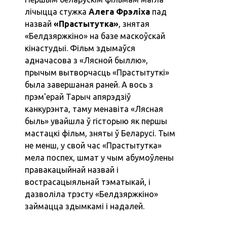
лічыцца стужка
Алега Фрэліха
пад
назвай
«Прастытутка»
, знятая
«Белдзяржкіно» на базе маскоўскай
кінастудыі. Фільм здымаўся
адначасова з «Лясной быллю»,
прычым вытворчасць «Прастытуткі»
была завершаная раней. А вось з
прэм'ерай Тарыч апярэдзіў
канкурэнта, таму менавіта «Лясная
быль» увайшла ў гісторыю як першы
мастацкі фільм, зняты ў Беларусі. Тым
не менш, у свой час «Прастытутка»
мела поспех, шмат у чым абумоўлены
правакацыйнай назвай і
вострасацыяльнай тэматыкай, і
дазволіла трэсту «Белдзяржкіно»
займацца здымкамі і надалей.