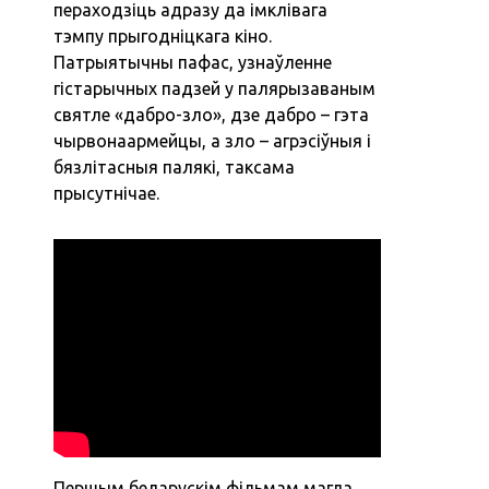
пераходзіць адразу да імклівага
тэмпу прыгодніцкага кіно.
Патрыятычны пафас, узнаўленне
гістарычных падзей у палярызаваным
святле «‎дабро-зло», дзе дабро – гэта
чырвонаармейцы, а зло – агрэсіўныя і
бязлітасныя палякі, таксама
прысутнічае.
Першым беларускім фільмам магла