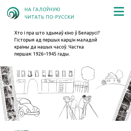
НА ГАЛОЎНУЮ
ЧИТАТЬ ПО-РУССКИ
Хто і пра што здымаў кіно ў Беларусі?
Гісторыя ад першых карцін маладой
краіны да нашых часоў. Частка
першая: 1926–1945 гады.