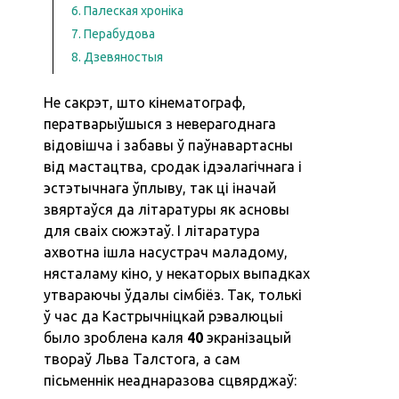
6. Палеская хроніка
7. Перабудова
8. Дзевяностыя
Не сакрэт, што кінематограф,
ператварыўшыся з неверагоднага
відовішча і забавы ў паўнавартасны
від мастацтва, сродак ідэалагічнага і
эстэтычнага ўплыву, так ці іначай
звяртаўся да літаратуры як асновы
для сваіх сюжэтаў. І літаратура
ахвотна ішла насустрач маладому,
нясталаму кіно, у некаторых выпадках
утвараючы ўдалы сімбіёз. Так, толькі
ў час да Кастрычніцкай рэвалюцыі
было зроблена каля
40
экранізацый
твораў Льва Талстога, а сам
пісьменнік неаднаразова сцвярджаў: