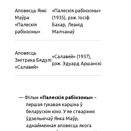
Аповесць Янкі
«‎Палескія рабінзоны»
Маўра
(1935), рэж. Іосіф
«‎Палескія
Бахар, Леанід
рабінзоны»
Малчанаў
Аповесць
«‎Салавей» (1937),
Змітрака Бядулі
рэж. Эдуард Аршанскі
«‎Салавей»
Фільм
«‎Палескія рабінзоны»
–
першая гукавая карціна ў
беларускім кіно. У яе стварэнні
ўдзельнічаў Янка Маўр,
аднайменная аповесць якога