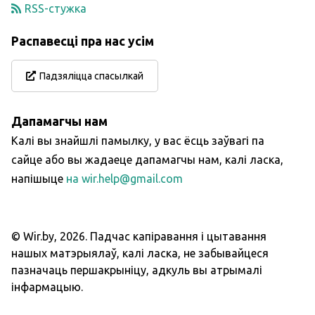
RSS-стужка
Распавесці пра нас усім
Падзяліцца спасылкай
Дапамагчы нам
Калі вы знайшлі памылку, у вас ёсць заўвагі па
сайце або вы жадаеце дапамагчы нам, калі ласка,
напішыце
на wir.help@gmail.com
© Wir.by,
2026
.
Падчас капіравання і цытавання
нашых матэрыялаў, калі ласка, не забывайцеся
пазначаць першакрыніцу, адкуль вы атрымалі
інфармацыю.