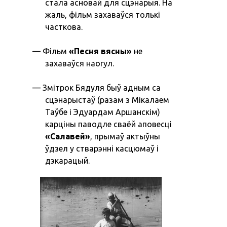
стала асновай для сцэнарыя. На
жаль, фільм захаваўся толькі
часткова.
Фільм
«‎Песня вясны»
не
захаваўся наогул.
Змітрок Бядуля быў адным са
сцэнарыстаў (разам з Мікалаем
Таўбе і Эдуардам Аршанскім)
карціны паводле сваёй аповесці
«‎Салавей»
, прымаў актыўны
ўдзел у стварэнні касцюмаў і
дэкарацый.