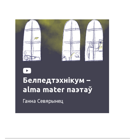
Белпедтэхнікум –
alma mater паэтаў
1920‑ых
Ганна Севярынец