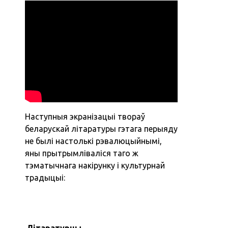
Наступныя экранізацыі твораў
беларускай літаратуры гэтага перыяду
не былі настолькі рэвалюцыйнымі,
яны прытрымліваліся таго ж
тэматычнага накірунку і культурнай
традыцыі:
Літаратурны