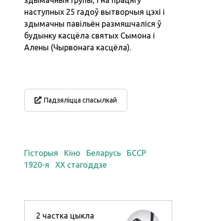
наступных 25 гадоў вытворчыя цэхі і
здымачны павільён размяшчаліся ў
будынку касцёла святых Сымона і
Алены (Чырвонага касцёла).
Падзяліцца спасылкай
Гісторыя
Кіно
Беларусь
БССР
1920-я
XX стагоддзе
2
частка цыкла