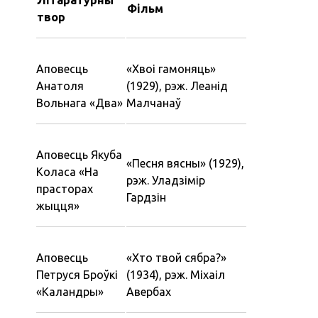
Фільм
твор
Аповесць
«‎Хвоі гамоняць‎»
Анатоля
(1929), рэж. Леанід
Вольнага «‎Два»
Малчанаў
Аповесць Якуба
«‎Песня вясны» (1929),
Коласа «‎На
рэж. Уладзімір
прасторах
Гардзін
жыцця»
Аповесць
«‎Хто твой сябра?»
Петруся Броўкі
(1934), рэж. Міхаіл
«‎Каландры»
Авербах