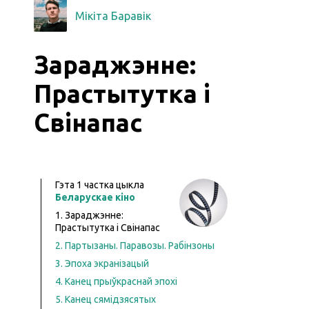
Мікіта Баравік
Зараджэнне:
Прастытутка і
Свінапас
Гэта
1
частка цыкла
Беларускае кіно
1. Зараджэнне:
Прастытутка і Свінапас
2. Партызаны. Паравозы. Рабінзоны
3. Эпоха экранізацый
4. Канец прыўкраснай эпохі
5. Канец сямідзясятых