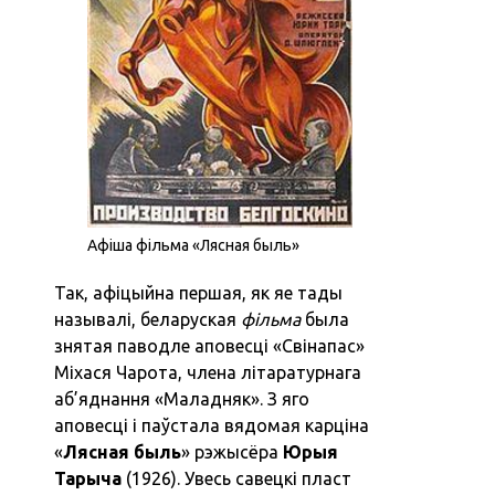
Афіша фільма «‎Лясная быль»‎
Так, афіцыйна першая, як яе тады
называлі, беларуская
фільма
была
знятая паводле аповесці «‎Свінапас‎»
Міхася Чарота, члена літаратурнага
аб’яднання «‎Маладняк». З яго
аповесці і паўстала вядомая карціна
«‎
Лясная быль
» рэжысёра
Юрыя
Тарыча
(1926). Увесь савецкі пласт