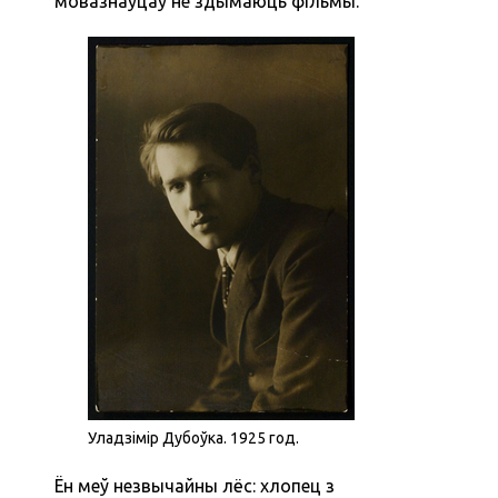
мовазнаўцаў не здымаюць фільмы.
Уладзімір Дубоўка. 1925 год.
Ён меў незвычайны лёс: хлопец з