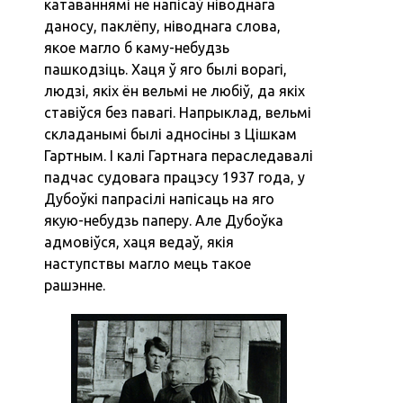
катаваннямі не напісаў ніводнага
даносу, паклёпу, ніводнага слова,
якое магло б каму-небудзь
пашкодзіць. Хаця ў яго былі ворагі,
людзі, якіх ён вельмі не любіў, да якіх
ставіўся без павагі. Напрыклад, вельмі
складанымі былі адносіны з Цішкам
Гартным. І калі Гартнага пераследавалі
падчас судовага працэсу 1937 года, у
Дубоўкі папрасілі напісаць на яго
якую-небудзь паперу. Але Дубоўка
адмовіўся, хаця ведаў, якія
наступствы магло мець такое
рашэнне.