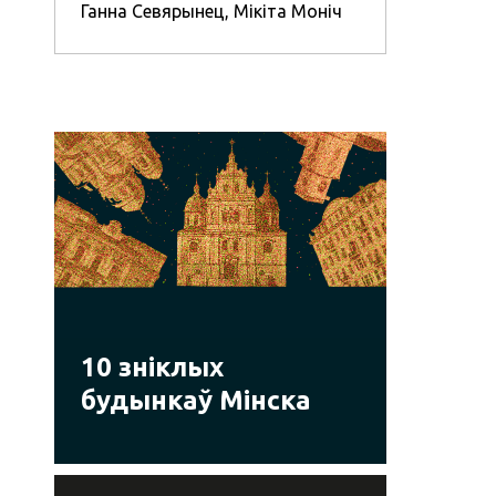
Ганна Севярынец
,
Мікіта Моніч
10 зніклых
будынкаў Мінска