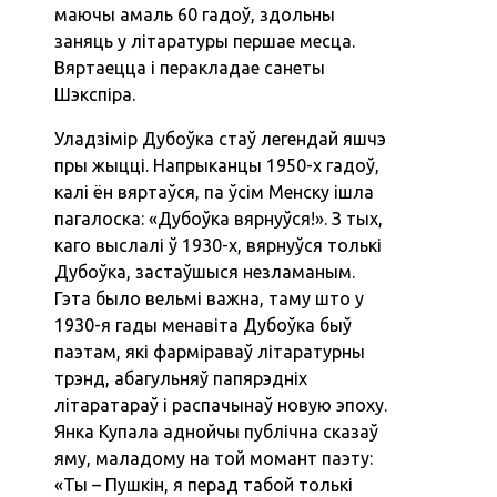
маючы амаль 60 гадоў, здольны
заняць у літаратуры першае месца.
Вяртаецца і перакладае санеты
Шэкспіра.
Уладзімір Дубоўка стаў легендай яшчэ
пры жыцці. Напрыканцы 1950-х гадоў,
калі ён вяртаўся, па ўсім Менску ішла
пагалоска: «Дубоўка вярнуўся!». З тых,
каго выслалі ў 1930-х, вярнуўся толькі
Дубоўка, застаўшыся незламаным.
Гэта было вельмі важна, таму што у
1930-я гады менавіта Дубоўка быў
паэтам, які фарміраваў літаратурны
трэнд, абагульняў папярэдніх
літаратараў і распачынаў новую эпоху.
Янка Купала аднойчы публічна сказаў
яму, маладому на той момант паэту:
«Ты – Пушкін, я перад табой толькі