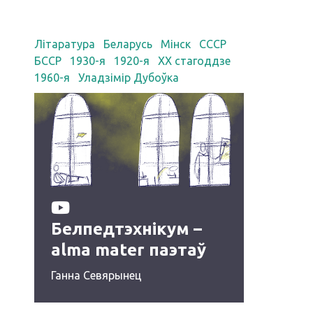
Літаратура
Беларусь
Мінск
СССР
БССР
1930-я
1920-я
XX стагоддзе
1960-я
Уладзімір Дубоўка
Белпедтэхнікум –
alma mater паэтаў
1920‑ых
Ганна Севярынец