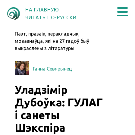
НА ГЛАВНУЮ
ЧИТАТЬ ПО-РУССКИ
Паэт, празаік, перакладчык,
мовазнаўца, які на 27 гадоў быў
выкраслены з літаратуры.
Ганна Севярынец
Уладзімір
Дубоўка: ГУЛАГ
і санеты
Шэкспіра