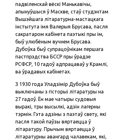
падвіленскай вёскі Манькавічы,
апынуўшыся ў Маскве, стаў студэнтам
Вышэйшага літаратурна-мастацкага
інстытута імя Валерыя Брусава, пасля
сакратаром кабінета паэтыкі пры ім,
быў улюбёным вучнем Брусава.
Дубоўка быў супрацоўнікам першага
пастпрэдства БССР пры ўрадзе
РСФСР, 10 гадоў адпрацаваў у Крамлі,
ва ўрадавых кабінетах.
З 1930 года Уладзімір Дубоўка быў
выключаны з гісторыі літаратуры на
27 гадоў. Ён мае чатыры судовыя
выракі, тры высылкі, адзін лагерны
тэрмін. Гэта адзіны з паэтаў свету, які
пасля такой паўзы вяртаецца ў
літаратуру. Прычым вяртаецца ў
літаратурны авангард чалавекам, які,