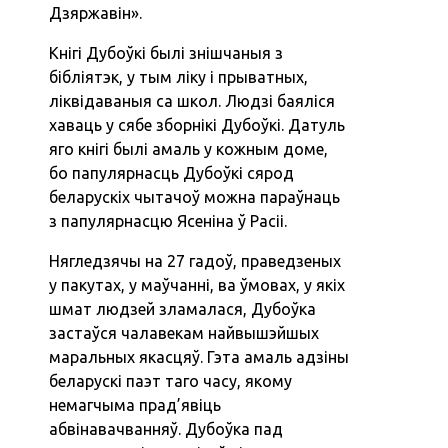
Дзяржавін».
Кнігі Дубоўкі былі знішчаныя з
бібліятэк, у тым ліку і прыватных,
ліквідаваныя са школ. Людзі баяліся
хаваць у сябе зборнікі Дубоўкі. Датуль
яго кнігі былі амаль у кожным доме,
бо папулярнасць Дубоўкі сярод
беларускіх чытачоў можна параўнаць
з папулярнасцю Ясеніна ў Расіі.
Нягледзячы на 27 гадоў, праведзеных
у пакутах, у маўчанні, ва ўмовах, у якіх
шмат людзей зламалася, Дубоўка
застаўся чалавекам найвышэйшых
маральных якасцяў. Гэта амаль адзіны
беларускі паэт таго часу, якому
немагчыма прад’явіць
абвінавачванняў. Дубоўка пад