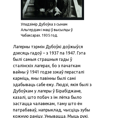
Уладзімір Дубоўка з сынам
Альгердам і маці ў высылцы ў
Чабаксарах. 1935 год.
Лагерны тэрмін Дубоўкі доўжыўся
дзесяць гадоў – з 1937 па 1947. Гэта
былі самыя страшныя гады ў
сталінскіх лагерах, бо з пачаткам
вайны ў 1941 годзе зэкаў перасталі
карміць, яны павінны былі самі
здабываць сабе ежу. Людзі, якія былі з
Дубоўкам у лагеры ў Бірабіджане,
казалі, што побач з ім лёгка было
застацца чалавекам, таму што ён
патрабаваў, напрыклад, чысціць зубы
кожную раніцу. Умывацца. Мыць рукі.