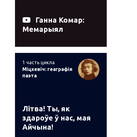
Ганна Комар:
Мемарыял
1
часть цикла
Міцкевіч: геаграфія
паэта
Літва! Ты, як
здароўе ў нас, мая
Айчына!