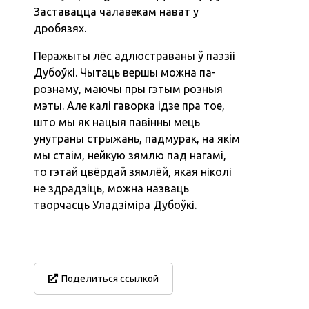
Заставацца чалавекам нават у
дробязях.
Перажыты лёс адлюстраваны ў паэзіі
Дубоўкі. Чытаць вершы можна па-
рознаму, маючы пры гэтым розныя
мэты. Але калі гаворка ідзе пра тое,
што мы як нацыя павінны мець
унутраны стрыжань, падмурак, на якім
мы стаім, нейкую зямлю пад нагамі,
то гэтай цвёрдай зямлёй, якая ніколі
не здрадзіць, можна назваць
творчасць Уладзіміра Дубоўкі.
Поделиться ссылкой