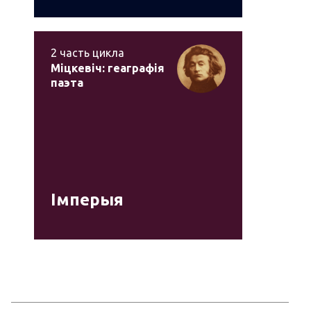
2
часть цикла
Міцкевіч: геаграфія
паэта
Імперыя