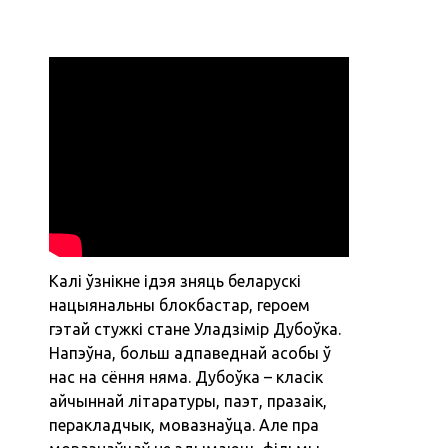
Калі ўзнікне ідэя зняць беларускі
нацыянальны блокбастар, героем
гэтай стужкі стане Уладзімір Дубоўка.
Напэўна, больш адпаведнай асобы ў
нас на сёння няма. Дубоўка – класік
айчыннай літаратуры, паэт, празаік,
перакладчык, мовазнаўца. Але пра