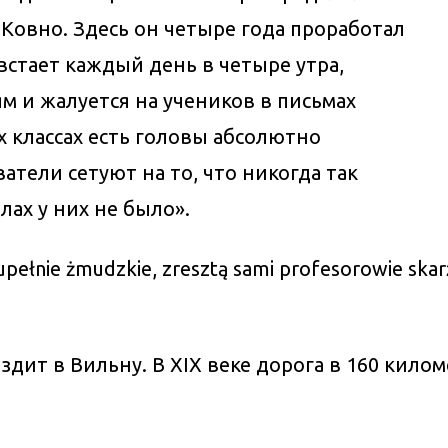
 Ковно. Здесь он четыре года проработал
встает каждый день в четыре утра,
м и жалуется на учеников в письмах
их классах есть головы абсолютно
атели сетуют на то, что никогда так
ах у них не было».
upełnie żmudzkie, zresztą sami profesorowie skarżą
дит в Вильну. В XIX веке дорога в 160 кило