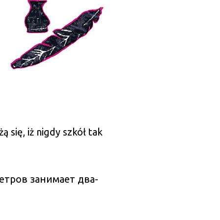
 się, iż nigdy szkół tak
метров занимает два-