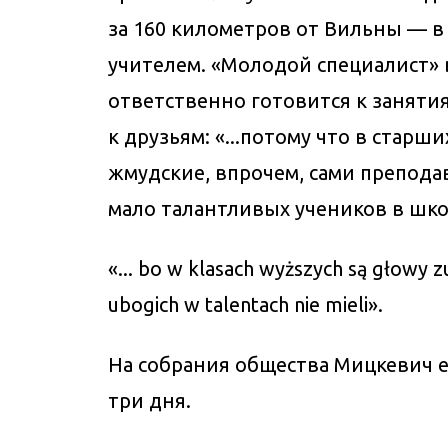
за 160 километров от Вильны — в
учителем. «Молодой специалист» 
ответственно готовится к занятия
к друзьям: «...потому что в старш
жмудские, впрочем, сами преподав
мало талантливых учеников в школ
«... bo w klasach wyższych są głowy z
ubogich w talentach nie mieli».
На собрания общества Мицкевич ез
три дня.