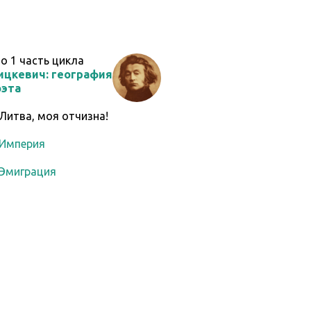
то
1
часть цикла
ицкевич: география
оэта
 Литва, моя отчизна!
 Империя
 Эмиграция