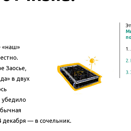
Э
М
п
е «наш»
1.
вестно.
2.
е Заосье,
3.
да» в двух
ось
т убедило
обычная
 декабря — в сочельник.