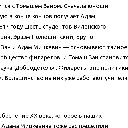
ится с Томашем Заном. Сначала юноши
ую в конце концов получает Адам,
1817 году шесть студентов Виленского
вич, Эразм Полюшинский, Бруно
 Зан и Адам Мицкевич — основывают тайное
общество филаретов, и Томаш Зан становится
Наука. Добродетель». Филареты вне политик
. Большинство из них уже работают учителя
обретение XX века, которое в наших
дь Адама Мицкевича тоже распределили: