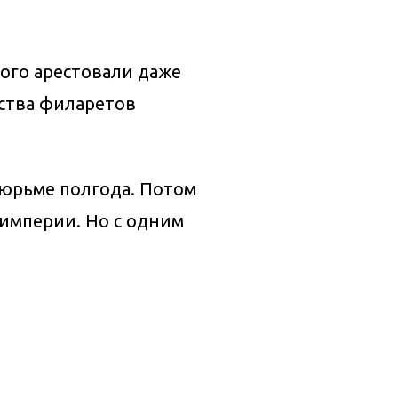
ого арестовали даже
ества филаретов
юрьме полгода. Потом
 империи. Но с одним