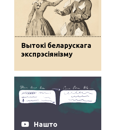
Вытокі беларускага
экспрэсіянізму
Нашто