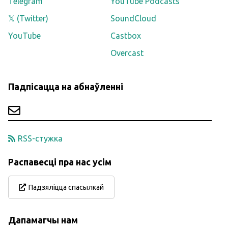
Telegram
YouTube Podcasts
𝕏 (Twitter)
SoundCloud
YouTube
Castbox
Overcast
Падпісацца на абнаўленні
RSS-стужка
Распавесці пра нас усім
Падзяліцца спасылкай
Дапамагчы нам