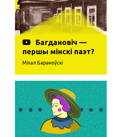
Багдановіч —
першы мінскі паэт?
Міхал Бараноўскі