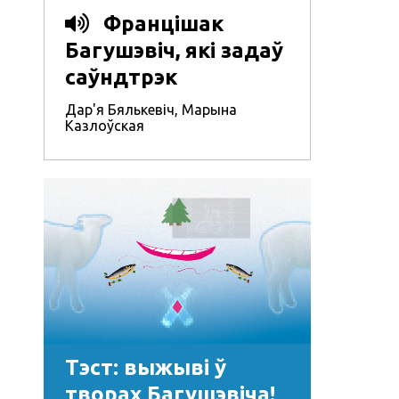
Францішак
Багушэвіч, які задаў
саўндтрэк
беларускай
Дар'я Бялькевіч
,
Марына
Казлоўская
літаратуры
Тэст: выжыві ў
творах Багушэвіча!