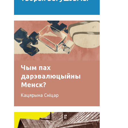
Чым пах
дарэвалюцыйны
Менск?
Кацярына Сніцар