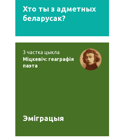
Хто ты з адметных
беларусак?
3
частка цыкла
Міцкевіч: геаграфія
паэта
Эміграцыя