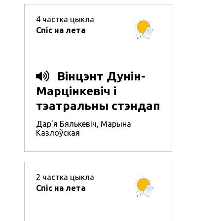
4
частка цыкла
Спіс на лета
Вінцэнт Дунін-
Марцінкевіч і
тэатральны стэндап
Дар'я Бялькевіч
,
Марына
Казлоўская
2
частка цыкла
Спіс на лета