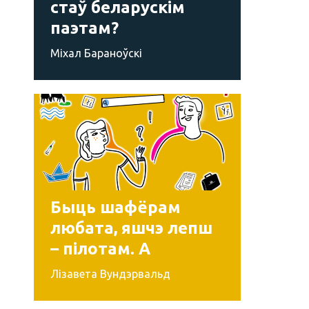
стаў беларускім
паэтам?
Міхал Бараноўскі
Быць шафёрам
любата, яшчэ лепш
– пілотам. А
літаратарам?
Лізавета Вундэрвальд