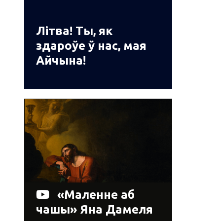
Літва! Ты, як
здароўе ў нас, мая
Айчына!
«Маленне аб
чашы» Яна Дамеля