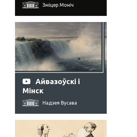
Зміцер Моніч
Айвазоўскі і
Мінск
Надзея Вусава