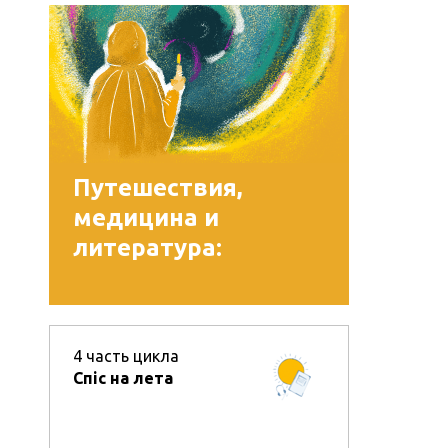
Путешествия,
медицина и
литература:
загадочная история
Саломеи
Пильштыновой
4
часть цикла
Спіс на лета