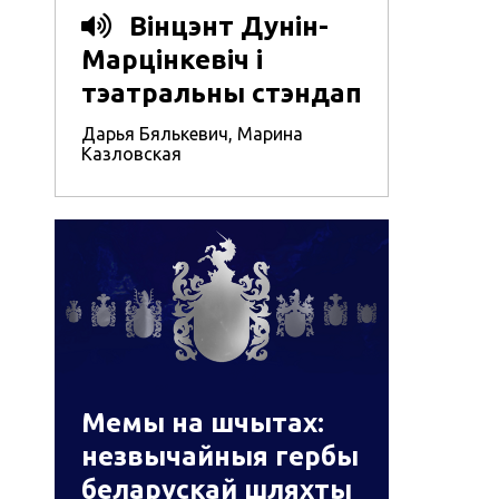
Вінцэнт Дунін-
Марцінкевіч і
тэатральны стэндап
Дарья Бялькевич
,
Марина
Казловская
Мемы на шчытах:
незвычайныя гербы
беларускай шляхты