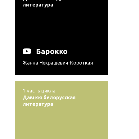
литература
Барокко
Жанна Некрашевич-Короткая
1
часть цикла
Давняя белорусская
литература