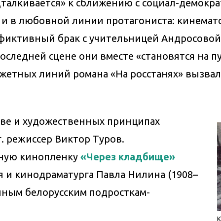
талкивается» к сближению с социал-демокр
 и в любовной линии протагониста: кинема
 фиктивный брак с учительницей Андросовой
последней сцене они вместе «становятся на 
южетных линий романа «На росстанях» вызва
ове и художественных принципах
г. режиссер Виктор Туров.
тную кинопленку
«Через кладбище»
 и кинодраматурга Павла Нилина (1908–
нным белорусским подросткам-
К