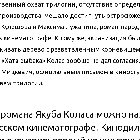
венный охват трилогии, отсутствие опреде
производства, мешало достигнуть остросюже
 Кулешова и Максима Лужанина, роман народ
 в кинематографе. К тому же, экранизация б
аживать дерево с разветвленным корневищем 
«Хата рыбака» Колас вообще не дал согласия
иил Мицкевич, официальным письмом в кинос
вам трилогии.
 романа Якуба Коласа можно н
сском кинематографе. Кинодил