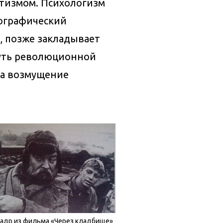
атизмом. Психологизм
тографический
, позже закладывает
путь революционной
ла возмущение
адр из фильма «Через кладбище»