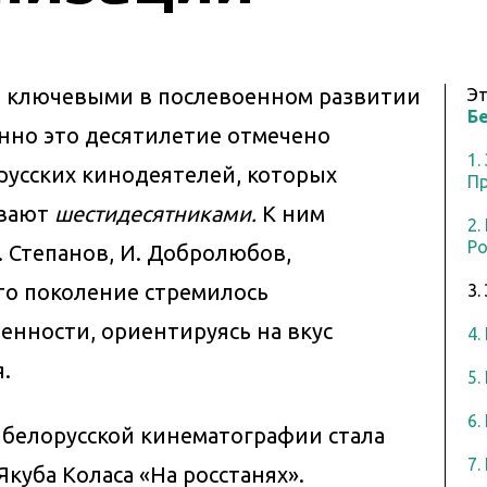
и ключевыми в послевоенном развитии
Э
Б
нно это десятилетие отмечено
1.
русских кинодеятелей, которых
Пр
ывают
шестидесятниками.
К ним
2.
Р
Б. Степанов, И. Добролюбов,
Это поколение стремилось
3.
енности, ориентируясь на вкус
4.
.
5.
6.
 белорусской кинематографии стала
7.
куба Коласа «На росстанях».