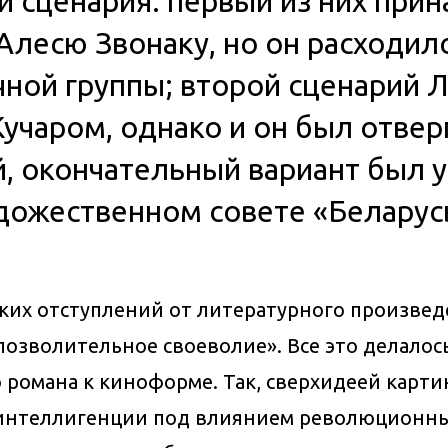
и сценария: первый из них при
лесю Звонаку, но он расходилс
чной группы; второй сценарий 
учаром, однако и он был отвер
й, окончательный вариант был 
художественном совете «Белару
ких отступлений от литературного произвед
позволительное своеволие». Все это делалос
романа к киноформе. Так, сверхидеей карти
 интеллигенции под влиянием революционны