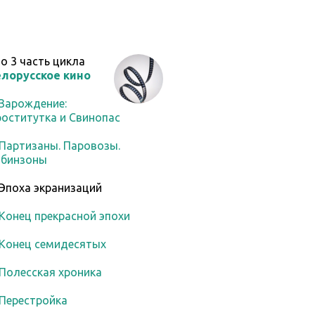
то
3
часть цикла
елорусское кино
 Зарождение:
оститутка и Свинопас
 Партизаны. Паровозы.
обинзоны
 Эпоха экранизаций
 Конец прекрасной эпохи
 Конец семидесятых
 Полесская хроника
 Перестройка