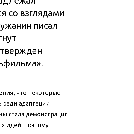
надлежал
я со взглядами
Лужанин писал
гнут
утвержден
сьфильма».
ения, что некоторые
ь ради адаптации
ны стала демонстрация
х идей, поэтому