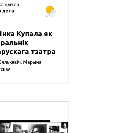
ка цыкла
а лета
Янка Купала як
аральнік
арускага тэатра
Бялькевіч
,
Марына
ўская