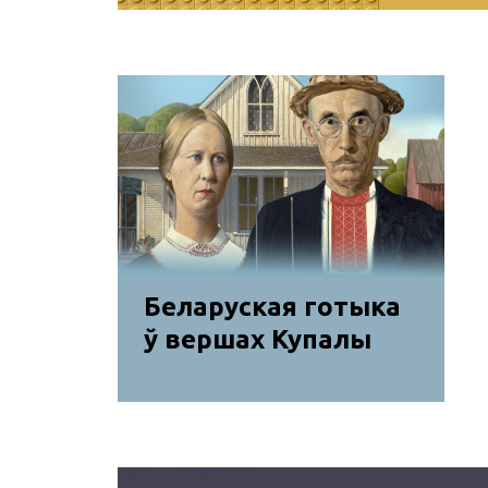
Прапануе
даведацц
Коласавы
не любіў
Беларуская готыка
ў вершах Купалы