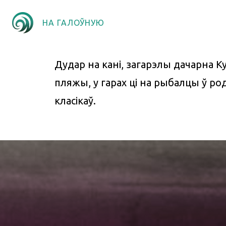
НА ГАЛОЎНУЮ
Дудар на кані, загарэлы дачарна Ку
пляжы, у гарах ці на рыбалцы ў ро
класікаў.