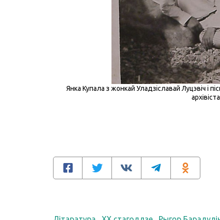
Янка Купала з жонкай Уладзіславай Луцэвіч і 
архівіст
Літаратура
XX стагоддзе
Рыгор Барадулі