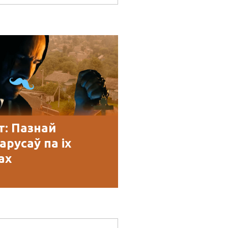
т: Пазнай
арусаў па іх
ах