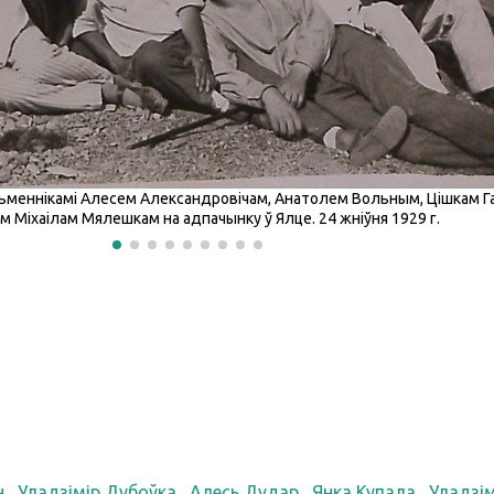
пісьменнікамі Алесем Александровічам, Анатолем Вольным, Цішкам 
ам Міхаілам Мялешкам на адпачынку ў Ялце. 24 жніўня 1929 г.
н
Уладзімір Дубоўка
Алесь Дудар
Янка Купала
Уладзім