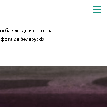
ні бавілі адпачынак: на
 фота да беларускіх