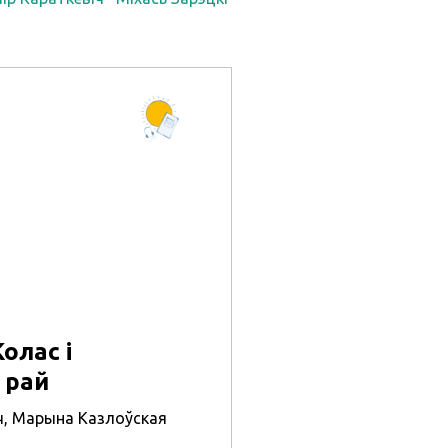
олас і
 рай
ч
,
Марына Казлоўская