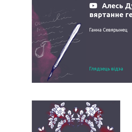
Алесь Д
вяртанне ге
Ганна Севярынец
Глядзець відэа