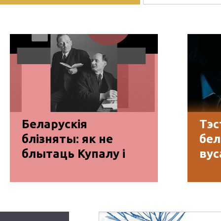
м зазірнуць у яго лісты ды
а пра начное жыццё ў Слуцку,
 праблемы з вагой ды чаму ён
 піць праз трубачку-цыбучок.
Беларускія
Тэс
блізняты: як не
бел
блытаць Купалу і
вус
Коласа