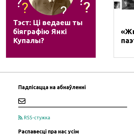
Тэст: Ці ведаеш ты
біяграфію Янкі
«Ж
Купалы?
паэ
Падпісацца на абнаўленні
RSS-стужка
Распавесці пра нас усім