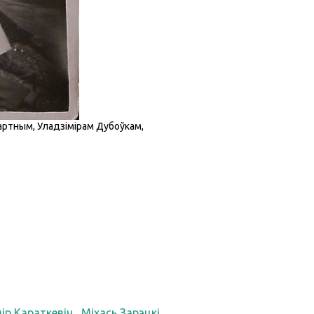
Гартным, Уладзімірам Дубоўкам,
ір Караткевіч
Міхась Зарэцкі