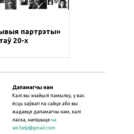
ывыя партрэты»
таў 20-х
Дапамагчы нам
Калі вы знайшлі памылку, у вас
ёсць заўвагі па сайце або вы
жадаеце дапамагчы нам, калі
ласка, напішыце
на
wir.help@gmail.com