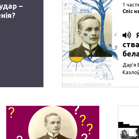
удар –
1
част
Спіс н
нія?
ств
бел
Дар'я 
Казло