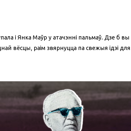
пала і Янка Маўр у атачэнні пальмаў. Дзе б вы 
днай вёсцы, раім звярнуцца па свежыя ідэі для