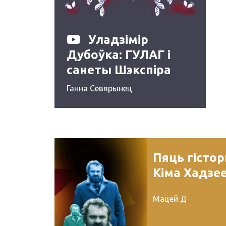
Уладзімір
Дубоўка: ГУЛАГ і
санеты Шэкспіра
Ганна Севярынец
Пяць гісто
Кіма Хадзе
Мацей Д