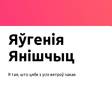
Яўгенія
Янішчыц
Я тая, што цябе з усіх вятроў чакае.