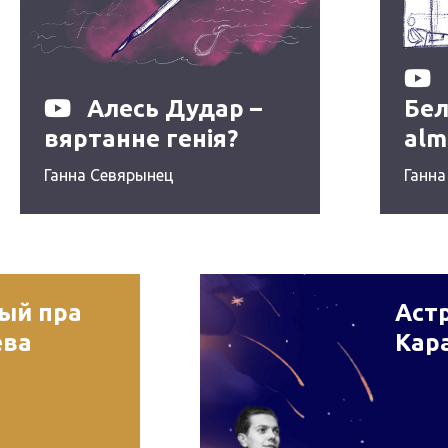
Алесь Дудар –
Бел
вяртанне генія?
alm
192
Ганна Севярынец
Ганна
рый пра
Астр
ева
Кар