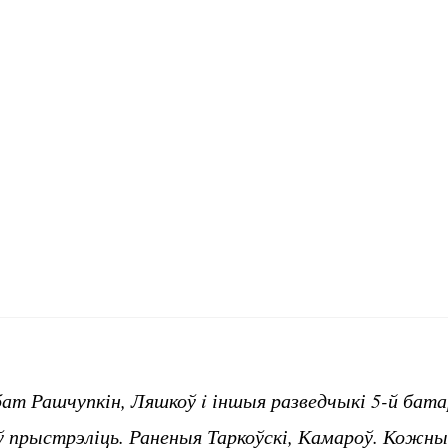
ат Рашчупкін, Ляшкоў i іншыя разведчыкі 5-й батар
ў прыстрэліць. Раненыя Таркоўскі, Камароў. Кожны