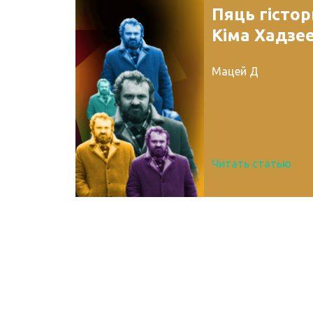
Пяць гісто
Кіма Хадзе
Мацей Д
Читать статью