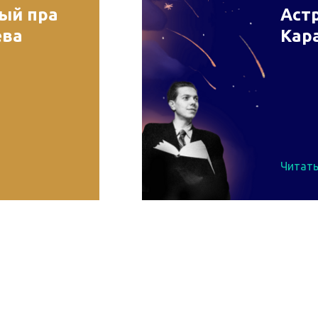
рый пра
Астр
ева
Кар
Читать