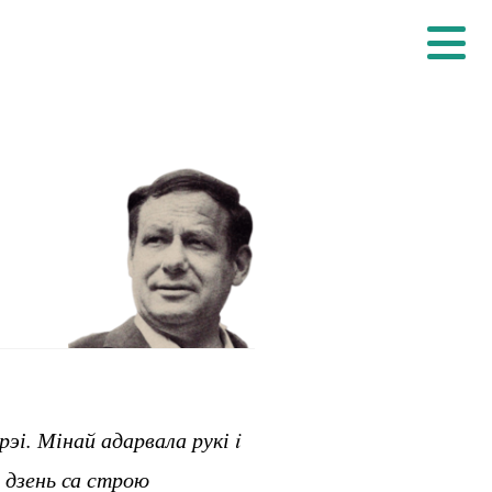
эі. Мінай адарвала рукі i
 дзень са строю