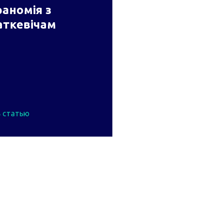
аномія з
аткевічам
 статью