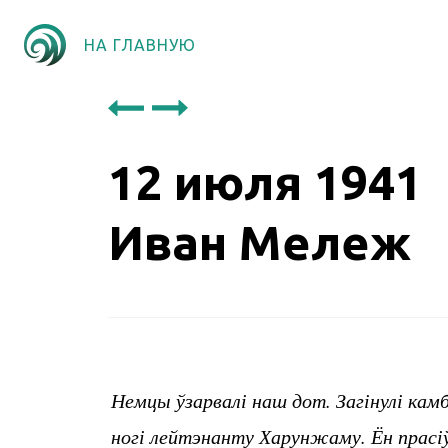
НА ГЛАВНУЮ
12 июля 1941
Иван Мележ
Немцы ўзарвалі наш дот. Загінулі камб
ногі лейтэнанту Харунжаму. Ён прасі