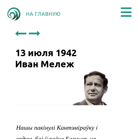
НА ГЛАВНУЮ
13 июля 1942
Иван Мележ
Нашы пакінулі Кантэміраўку i
вядуць баі ў раёне Багучар, на