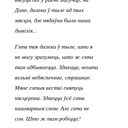
Доне, далека ў тыле ад тых
мясцін, дзе нядаўна была наша
дывізія...
Гэта так далека ў тыле, што я
не магу зразумець, што ж гэта
там адбываецца. Здаецца, нешта
вельмі небяспечнае, страшнае.
Мяне гэтыя весткі гнятуць
нясцерпна. Здаецца ўсё гэта
кашмарным сном. Але гэта не
сон. Што ж там робіцца?