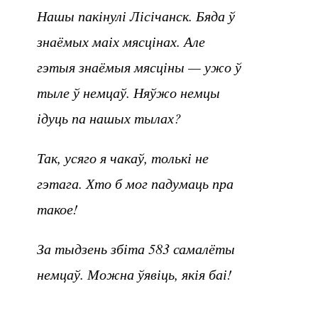
Нашы пакінулі Лісічанск. Бяда ў
знаёмых маіх мясцінах. Але
гэтыя знаёмыя мясціны — ужо ў
тыле ў немцаў. Няўжо немцы
ідуць па нашых тылах?
Так, усяго я чакаў, толькі не
гэтага. Хто б мог падумаць пра
такое!
За тыдзень збіта 583 самалёты
немцаў. Можна ўявіць, якія баі!