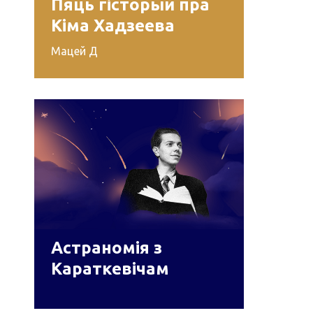
Пяць гісторый пра
Кіма Хадзеева
Мацей Д
Астраномія з
Караткевічам