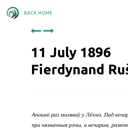
BACK HOME
11 July 1896
Fierdynand Ru
Апошні раз маляваў у Лёхмэ. Пад вечар
пра нязначныя рэчы, а вечарам, разві