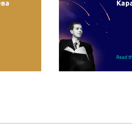
ева
Кар
Read th