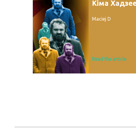
Кіма Хадзе
Maciej D
Read the article