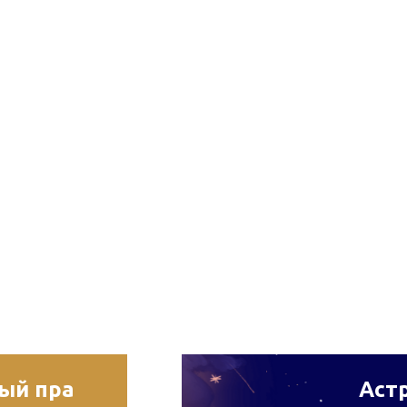
рый пра
Астр