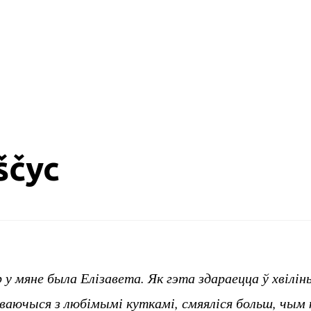
ščyc
 у мяне была Елізавета. Як гэта здараецца ў хвілін
тваючыся з любімымі куткамі, смяяліся больш, чым к