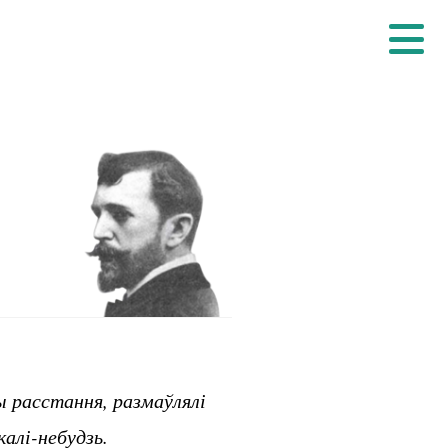
ы расстання, размаўлялі
алі-небудзь.