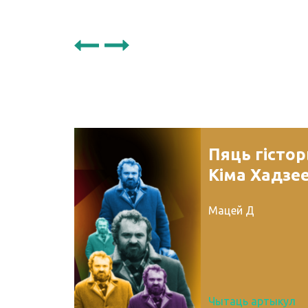
Пяць гісто
Кіма Хадзе
Мацей Д
Чытаць артыкул