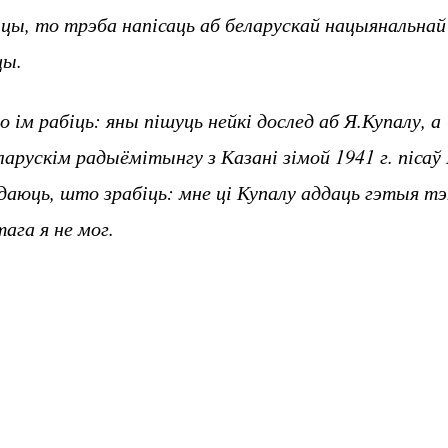
іцы, то трэба напісаць аб беларускай нацыянальна
цы.
ім рабіць: яны пішуць нейкі дослед аб Я.Купалу, а 
рускім радыёмітынгу з Казані зімой 1941 г. пісаў 
едаюць, што зрабіць: мне ці Купалу аддаць гэтыя т
ага я не мог.