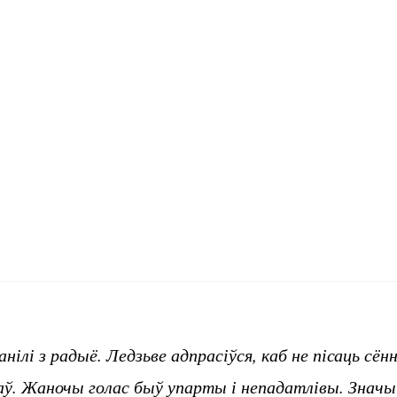
нілі з радыё. Ледзьве адпрасіўся, каб не пісаць сён
ў. Жаночы голас быў упарты і непадатлівы. Значыц