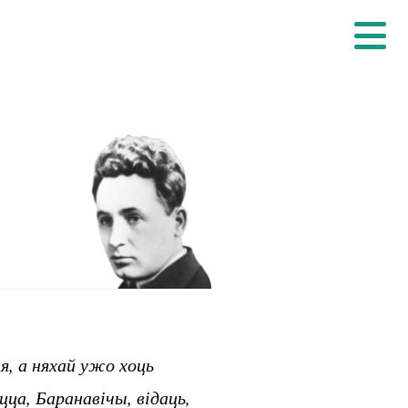
ня, а няхай ужо хоць
ца, Баранавічы, відаць,