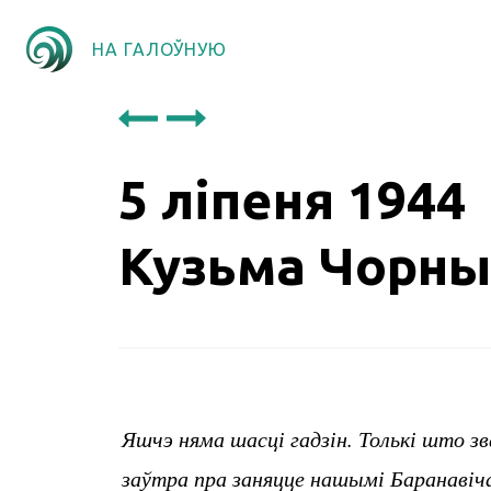
НА ГАЛОЎНУЮ
5 ліпеня 1944
Кузьма Чорны
Яшчэ няма шасці гадзін. Толькі што зва
заўтра пра заняцце нашымі Баранавіча