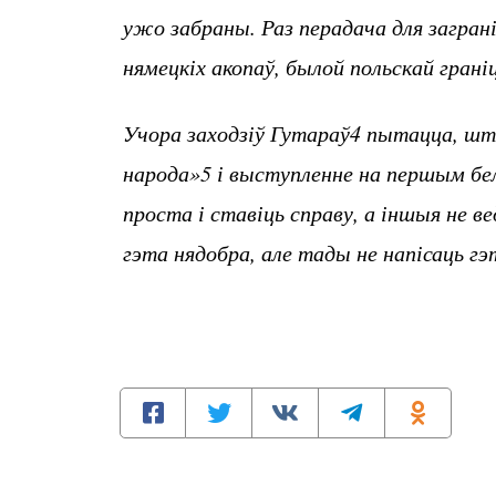
ужо забраны. Раз перадача для загран
нямецкіх акопаў, былой польскай грані
Учора заходзіў Гутараў4 пытацца, што 
народа»5 і выступленне на першым бела
проста і ставіць справу, а іншыя не в
гэта нядобра, але тады не напісаць гэт