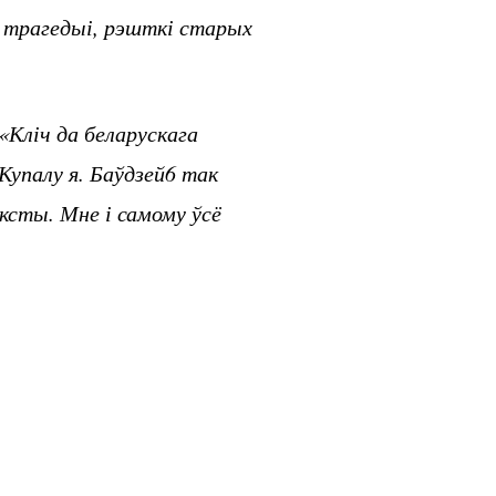
й трагедыі, рэшткі старых
«Кліч да беларускага
Купалу я. Баўдзей6 так
эксты. Мне і самому ўсё