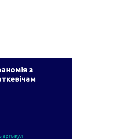
аномія з
аткевічам
ь артыкул