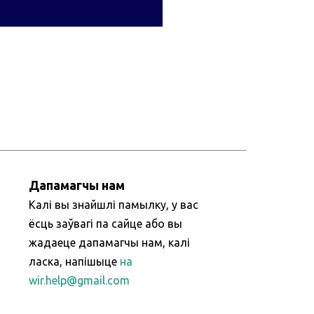
Дапамагчы нам
Калі вы знайшлі памылку, у вас
ёсць заўвагі па сайце або вы
жадаеце дапамагчы нам, калі
ласка, напішыце
на
wir.help@gmail.com