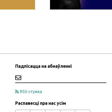
Падпісацца на абнаўленні
RSS-стужка
Распавесці пра нас усім