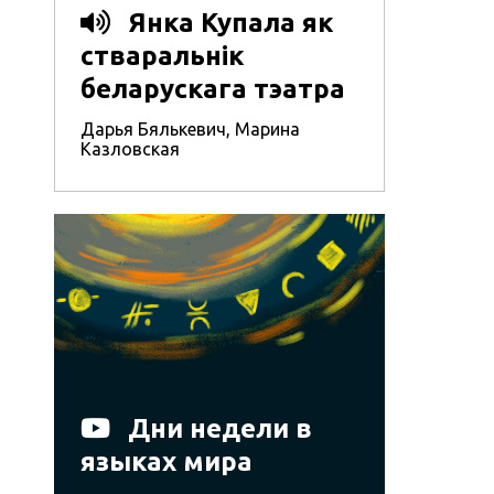
Янка Купала як
стваральнік
беларускага тэатра
Дарья Бялькевич
,
Марина
Казловская
Дни недели в
языках мира