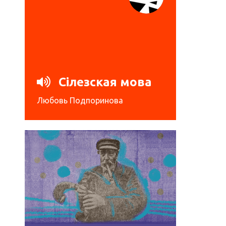
Сілезская мова
Любовь Подпоринова