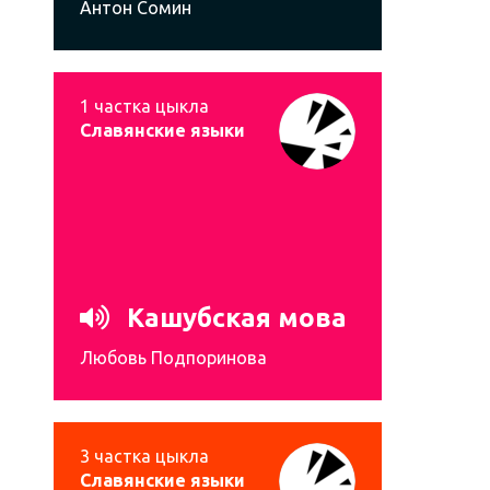
Антон Сомин
1
частка цыкла
Славянские языки
Кашубская мова
Любовь Подпоринова
3
частка цыкла
Славянские языки