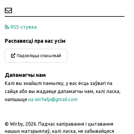
RSS-стужка
Распавесці пра нас усім
Падзяліцца спасылкай
Дапамагчы нам
Калі вы знайшлі памылку, у вас ёсць заўвагі па
сайце або вы жадаеце дапамагчы нам, калі ласка,
напішыце
на wir.help@gmail.com
© Wir.by,
2026
.
Падчас капіравання і цытавання
нашых матэрыялаў, калі ласка, не забывайцеся