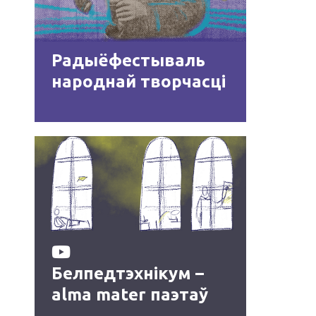
Радыёфестываль
народнай творчасці
Белпедтэхнікум –
alma mater паэтаў
1920‑ых