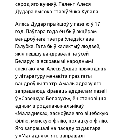
сярод яго вучняў. Талент Алеся
Дудара высока ставіў Янка Купала.
Алесь Дудар прыйшоў у паэзію ў 17
год. Паўтара года ён быў акцёрам
вандроўнага тэатра Уладзіслава
Галубка. Гэта быў калектыў людзей,
якія пешшу вандравалі па ўсёй
Беларусі з яскравымі народнымі
спектаклямі. Алесь Дудар прыходзіць
у літаратуру менавіта праз гэты
вандроўны тэатр. Амаль адразу яго
запрашаюць кіраваць аддзелам паэзіі
ў «Савецкую Беларусь», ён становіцца
адным з родапачынальнікаў
«Маладняка», засноўвае яго віцебскую
філію, менскую філію, полацкую філію.
Яго запрашалі на пасаду рэдактара
ў «Маладняк», яго запрашалі