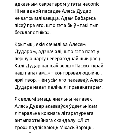
адказным сакратаром у гэты часопіс.
Ні на адной пасадзе Алесь Дудар
не затрымліваецца. Адам Бабарэка
пісаў пра яго, што гэта быў «такі тып
бесклапотніка».
Крытыкі, якія сачылі за Алесем
Дударом, адзначалі, што гэта паэт у
першую чаргу неверагоднай шчырасці.
Калі Дудар напісаў верш «Пасеклі край
наш папалам...» – контррэвалюцыйны,
яркі твор, – ён усім яго паказваў. Алеся
Дудара нават палічылі правакатарам.
Як вельмі эмацыянальны чалавек
Алесь Дудар аказваўся ўдзельнікам
літаральна кожнага літаратурнага
антыпартыйнага скандалу. «Ліст
трох» падпісваюць Міхась Зарэцкі,