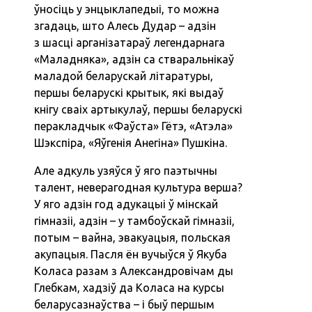
ўносіць у энцыклапедыі, то можна
згадаць, што Алесь Дудар – адзін
з шасці арганізатараў легендарнага
«Маладняка», адзін са стваральнікаў
маладой беларускай літаратуры,
першы беларускі крытык, які выдаў
кнігу сваіх артыкулаў, першы беларускі
перакладчык «Фаўста» Гётэ, «Атэла»
Шэкспіра, «Яўгенія Анегіна» Пушкіна.
Але адкуль узяўся ў яго паэтычны
талент, неверагодная культура верша?
У яго адзін год адукацыі ў мінскай
гімназіі, адзін – у тамбоўскай гімназіі,
потым – вайна, эвакуацыя, польская
акупацыя. Пасля ён вучыўся ў Якуба
Коласа разам з Александровічам ды
Глебкам, хадзіў да Коласа на курсы
беларусазнаўства – і быў першым