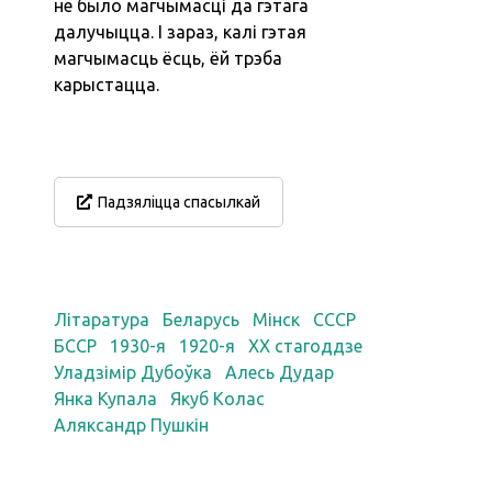
не было магчымасці да гэтага
далучыцца. І зараз, калі гэтая
магчымасць ёсць, ёй трэба
карыстацца.
Падзяліцца спасылкай
Літаратура
Беларусь
Мінск
СССР
БССР
1930-я
1920-я
XX стагоддзе
Уладзімір Дубоўка
Алесь Дудар
Янка Купала
Якуб Колас
Аляксандр Пушкін