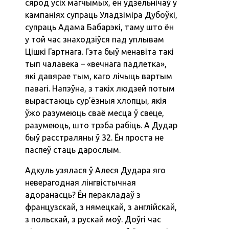
сярод усіх магчымых, ён удзельнічаў у
кампаніях супраць Уладзіміра Дубоўкі,
супраць Адама Бабарэкі, таму што ён
у той час знаходзіўся пад уплывам
Цішкі Гартнага. Гэта быў менавіта такі
тып чалавека – «вечнага падлетка»,
які давярае тым, каго лічыць вартым
павагі. Напэўна, з такіх людзей потым
вырастаюць сур’ёзныя хлопцы, якія
ўжо разумеюць сваё месца ў свеце,
разумеюць, што трэба рабіць. А Дудар
быў расстраляны ў 32. Ён проста не
паспеў стаць дарослым.
Адкуль узялася ў Алеся Дудара яго
неверагодная лінгвістычная
адоранасць? Ён перакладаў з
французскай, з нямецкай, з англійскай,
з польскай, з рускай моў. Доўгі час