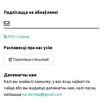
Падпісацца на абнаўленні
RSS-стужка
Распавесці пра нас усім
Падзяліцца спасылкай
Дапамагчы нам
Калі вы знайшлі памылку, у вас ёсць заўвагі па
сайце або вы жадаеце дапамагчы нам, калі ласка,
напішыце
на wir.help@gmail.com