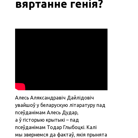
вяртанне генія?
Алесь Аляксандравіч Дайлідовіч
увайшоў у беларускую літаратуру пад
псеўданімам Алесь Дудар,
а ў гісторыю крытыкі – пад
псеўданімам Тодар Глыбоцкі. Калі
мы звернемся да фактаў, якія прынята