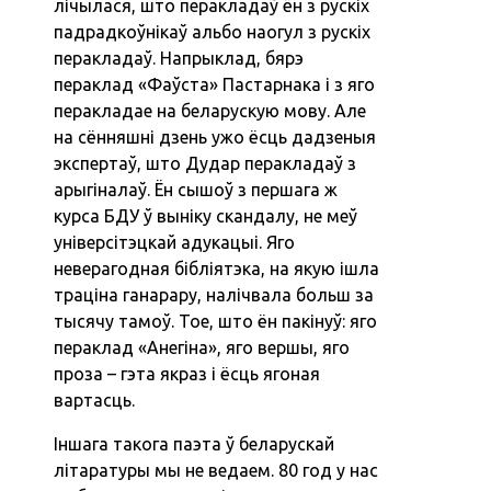
лічылася, што перакладаў ён з рускіх
падрадкоўнікаў альбо наогул з рускіх
перакладаў. Напрыклад, бярэ
пераклад «Фаўста» Пастарнака і з яго
перакладае на беларускую мову. Але
на сённяшні дзень ужо ёсць дадзеныя
экспертаў, што Дудар перакладаў з
арыгіналаў. Ён сышоў з першага ж
курса БДУ ў выніку скандалу, не меў
універсітэцкай адукацыі. Яго
неверагодная бібліятэка, на якую ішла
траціна ганарару, налічвала больш за
тысячу тамоў. Тое, што ён пакінуў: яго
пераклад «Анегіна», яго вершы, яго
проза – гэта якраз і ёсць ягоная
вартасць.
Іншага такога паэта ў беларускай
літаратуры мы не ведаем. 80 год у нас