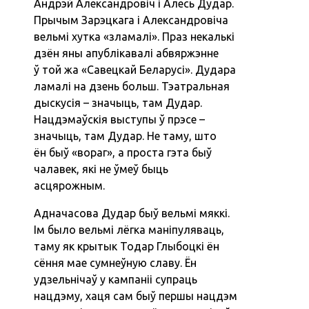
Андрэй Александровіч і Алесь Дудар.
Прычым Зарэцкага і Александровіча
вельмі хутка «зламалі». Праз некалькі
дзён яны апублікавалі абвяржэнне
ў той жа «Савецкай Беларусі». Дудара
ламалі на дзень больш. Тэатральная
дыскусія – значыць, там Дудар.
Нацдэмаўскія выступы ў прэсе –
значыць, там Дудар. Не таму, што
ён быў «вораг», а проста гэта быў
чалавек, які не ўмеў быць
асцярожным.
Адначасова Дудар быў вельмі мяккі.
Ім было вельмі лёгка маніпуляваць,
таму як крытык Тодар Глыбоцкі ён
сёння мае сумнеўную славу. Ён
удзельнічаў у кампаніі супраць
нацдэму, хаця сам быў першы нацдэм