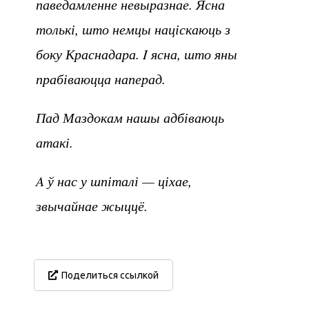
паведамленне невыразнае. Ясна
толькі, што немцы націскаюць з
боку Краснадара. I ясна, што яны
прабіваюцца наперад.
Пад Маздокам нашы адбіваюць
атакі.
A ў нас у шпіталі — ціхае,
звычайнае жыццё.
Поделиться ссылкой