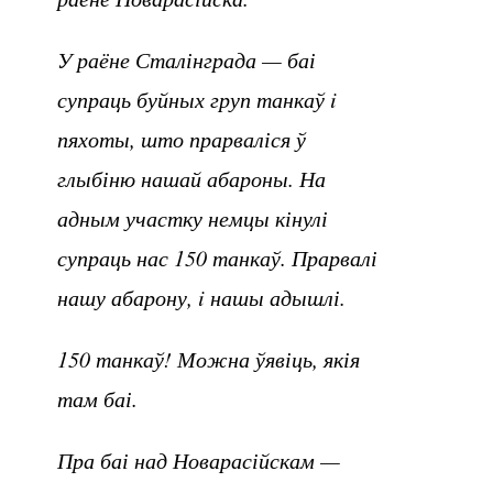
У раёне Сталінграда — баі
супраць буйных груп танкаў i
пяхоты, што прарваліся ў
глыбіню нашай абароны. На
адным участку немцы кінулі
супраць нас 150 танкаў. Прарвалі
нашу абарону, i нашы адышлі.
150 танкаў! Можна ўявіць, якія
там баі.
Пра баі над Новарасійскам —