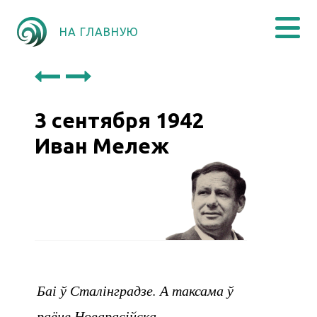
НА ГЛАВНУЮ
3 сентября 1942
Иван Мележ
Баі ў Сталінградзе. А таксама ў
раёне Новарасійска.