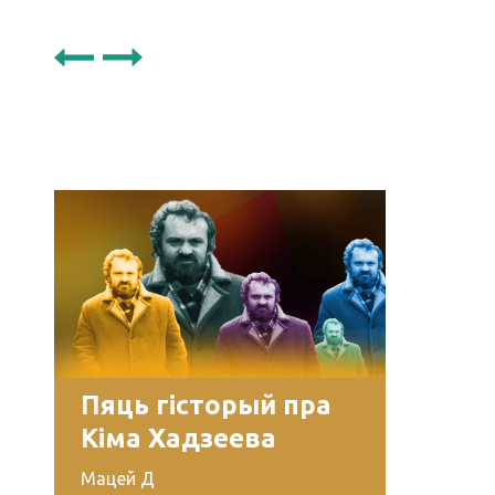
Пяць гісторый пра
Кіма Хадзеева
Мацей Д