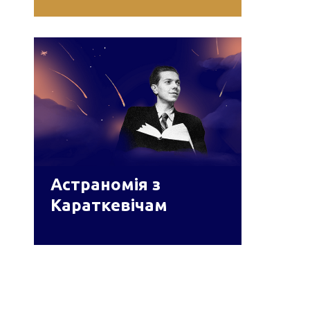
Астраномія з
Караткевічам