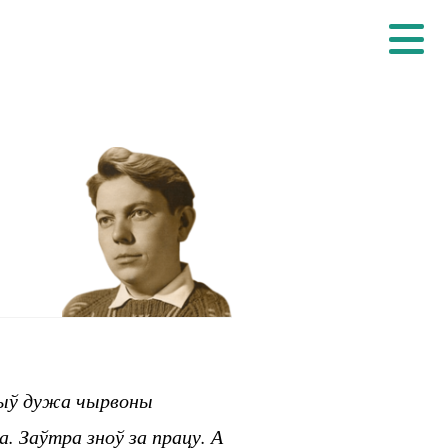
 быў дужа чырвоны
. Заўтра зноў за працу. А