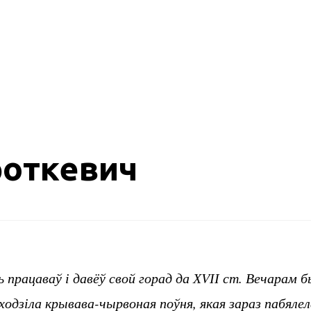
откевич
ь працаваў і давёў свой горад да ХVІІ ст. Вечарам
ходзіла крывава-чырвоная поўня, якая зараз пабялела