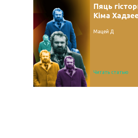
Пяць гісто
Кіма Хадзе
Мацей Д
Читать статью