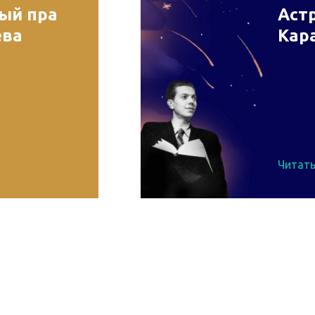
рый пра
Астр
ева
Кар
Читать