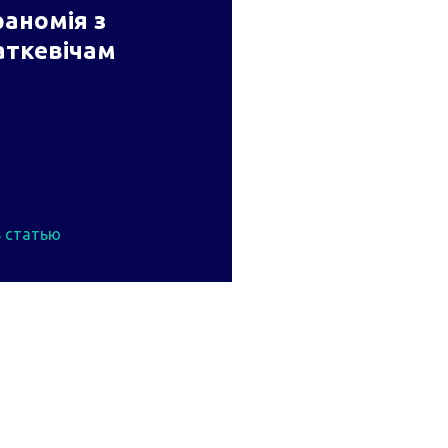
аномія з
аткевічам
 статью