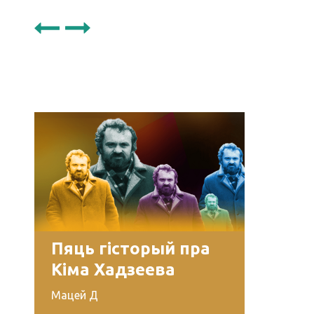
Пяць гісторый пра
Кіма Хадзеева
Мацей Д