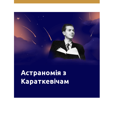
Астраномія з
Караткевічам