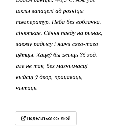
шклы запацелі ад розніцы
тэмператур. Неба без воблачка,
сінюткае. Сёння паеду на рынак,
завязу радысу і яшчэ сяго-таго
цётцы. Хацеў бы жыць 86 год,
але не так, без магчымасці
выйсці ў двор, працаваць,
чытаць.
Поделиться ссылкой