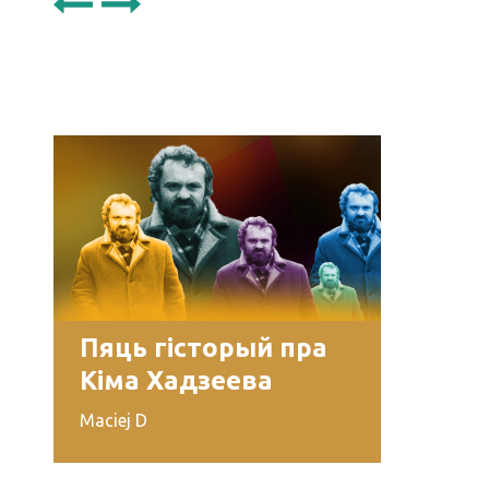
Пяць гісторый пра
Кіма Хадзеева
Maciej D