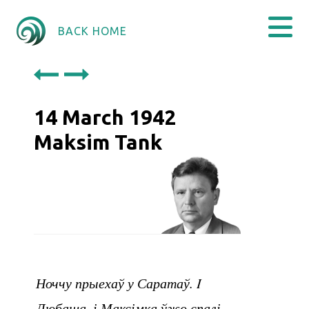
BACK HOME
14 March 1942
Maksim Tank
Ноччу прыехаў у Саратаў. I
Любаша, і Максімка ўжо спалі.