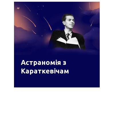
Астраномія з
Караткевічам