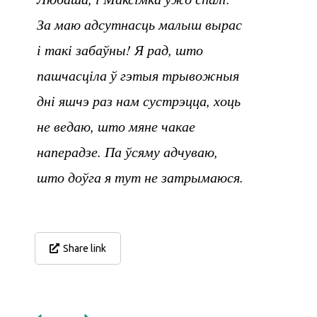
За маю адсутнасць малыш вырас
і такі забаўны! Я рад, што
пашчасціла ў гэтыя трывожныя
дні яшчэ раз нам сустрэцца, хоць
не ведаю, што мяне чакае
наперадзе. Па ўсяму адчуваю,
што доўга я тут не затрымаюся.
Share link