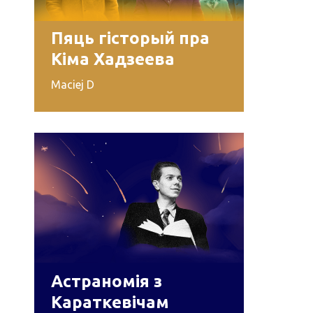
Пяць гісторый пра
Кіма Хадзеева
Maciej D
Астраномія з
Караткевічам