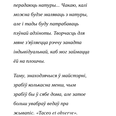
перадаюць натуры... Чакаю, калі
можна будзе маляваць з натуры,
але і тады буду патрабаваць
пэўнай адзіноты. Творчасць для
мяне з'яўляецца рэччу занадта
індывідуальнай, каб мог займацца
ёй на плошчы.
Таму, знаходзячыся ў майстэрні,
зрабіў колькасна менш, чым
зрабіў бы ў сябе дома, але затое
больш увабраў ведаў пра
жывапіс. «Тасео et observe».