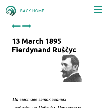
BACK HOME
13 March 1895
Fierdynand Ruščyc
На выставе гэтак званых
«refusés» на Неўскім. Некаторыя