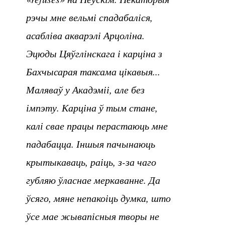
рэчы мне вельмі спадабаліся,
асабліва акварэлі Арцоліна.
Эцюды Цяўглінскага і карціна з
Бахчысарая таксама цікавыя...
Маляваў у Акадэміі, але без
імпэту. Карціна ў тым стане,
калі свае працы перастаюць мне
падабацца. Іншыя пачынаюць
крытыкаваць, раіць, з-за чаго
губляю ўласнае меркаванне. Да
ўсяго, мяне непакоіць думка, што
ўсе мае жывапісныя творы не