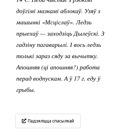
доўгімі мазкамі аблокаў. Узяў з
машынкі «Мсціслаў». Ледзь
прыехаў — заходзіць Дылеўскі. З
гадзіну пагаварылі. І вось ледзь
толькі зараз сяду за вычытку.
Апошняя (ці апошняя?) работа
перад водпускам. А ў 17 г. еду ў
грыбы.
Падзяліцца спасылкай