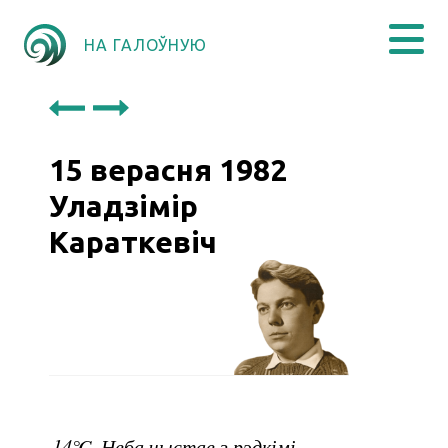
НА ГАЛОЎНУЮ
15 верасня 1982
Уладзімір
Караткевіч
14℃. Неба чыстае з рэдкімі