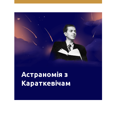
Астраномія з
Караткевічам