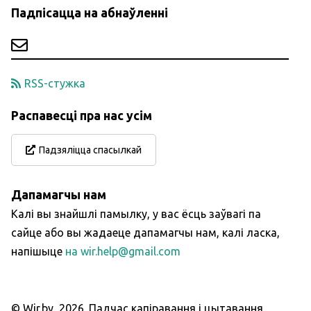
Падпісацца на абнаўленні
RSS-стужка
Распавесці пра нас усім
Падзяліцца спасылкай
Дапамагчы нам
Калі вы знайшлі памылку, у вас ёсць заўвагі па
сайце або вы жадаеце дапамагчы нам, калі ласка,
напішыце
на wir.help@gmail.com
© Wir.by,
2026
.
Падчас капіравання і цытавання