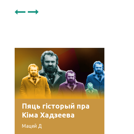
Пяць гісторый пра
Кіма Хадзеева
Мацей Д