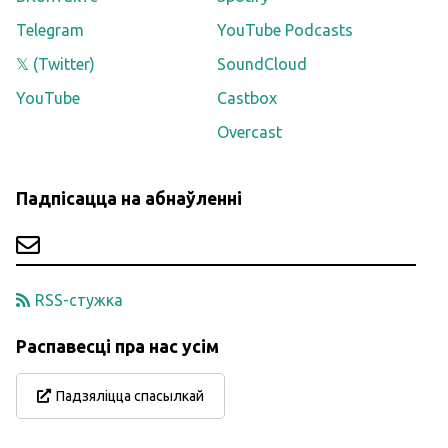
Telegram
YouTube Podcasts
𝕏 (Twitter)
SoundCloud
YouTube
Castbox
Overcast
Падпісацца на абнаўленні
RSS-стужка
Распавесці пра нас усім
Падзяліцца спасылкай