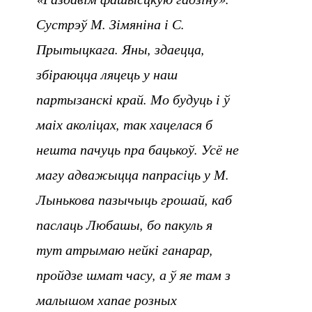
Сустрэў М. Зімяніна і С.
Прытыцкага. Яны, здаецца,
збіраюцца ляцець у наш
партызанскі край. Мо будуць і ў
маіх аколіцах, так хацелася б
нешта пачуць пра бацькоў. Усё не
магу адважыцца папрасіць у М.
Лынькова пазычыць грошай, каб
паслаць Любашы, бо пакуль я
тут атрымаю нейкі ганарар,
пройдзе шмат часу, а ў яе там з
малышом хапае розных