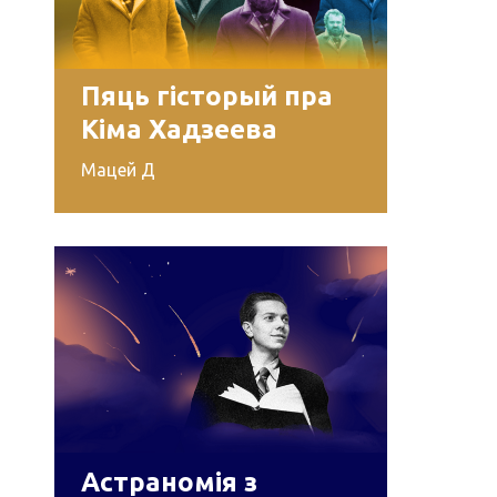
Пяць гісторый пра
Кіма Хадзеева
Мацей Д
Астраномія з