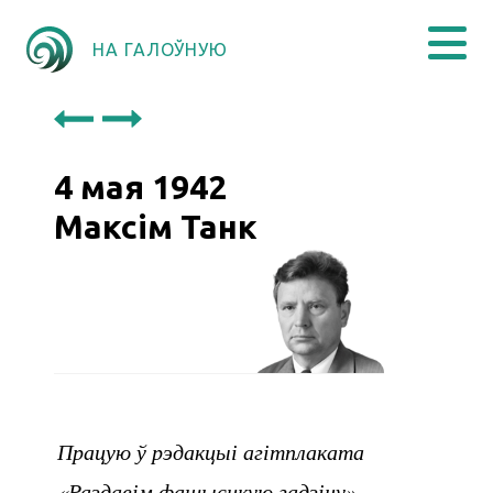
НА ГАЛОЎНУЮ
4 мая 1942
Максім Танк
Працую ў рэдакцыі агітплаката
«Раздавім фашысцкую гадзіну».