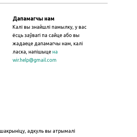
Дапамагчы нам
Калі вы знайшлі памылку, у вас
ёсць заўвагі па сайце або вы
жадаеце дапамагчы нам, калі
ласка, напішыце
на
wir.help@gmail.com
ршакрыніцу, адкуль вы атрымалі