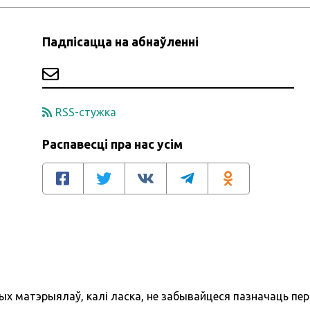
Падпісацца на абнаўленні
RSS-стужка
Распавесці пра нас усім
ых матэрыялаў, калі ласка, не забывайцеся пазначаць пе