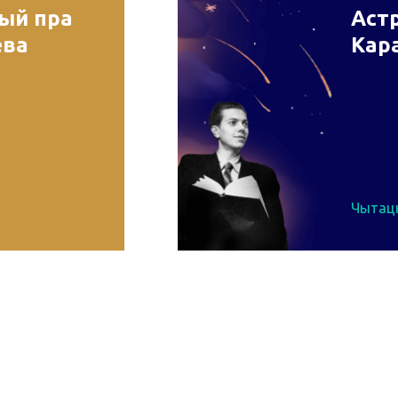
рый пра
Астр
ева
Кар
Чытац