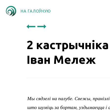
НА ГАЛОЎНУЮ
2 кастрычніка
Іван Мележ
Мы сядзелі на палубе. Свежы, пранізл
што шуміць за бортам, уздымаецца i а