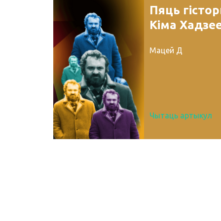
Пяць гісто
Кіма Хадзе
Мацей Д
Чытаць артыкул