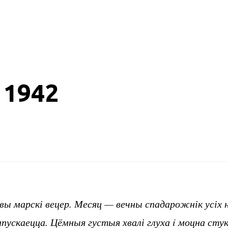
 1942
івы марскі вецер. Месяц — вечны спадарожнік усіх 
пускаецца. Цёмныя густыя хвалі глуха i моцна стук