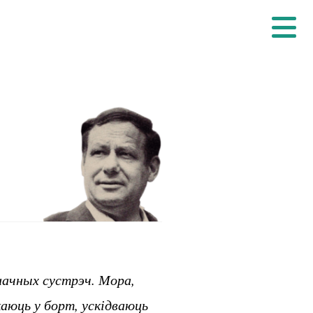
начных сустрэч. Мора,
аюць у борт, ускідваюць