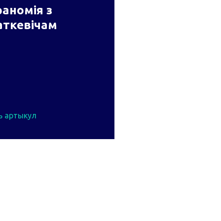
аномія з
аткевічам
ь артыкул