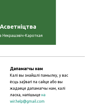
Асветніцтва
а Некрашэвіч-Кароткая
Дапамагчы нам
Калі вы знайшлі памылку, у вас
ёсць заўвагі па сайце або вы
жадаеце дапамагчы нам, калі
ласка, напішыце
на
wir.help@gmail.com