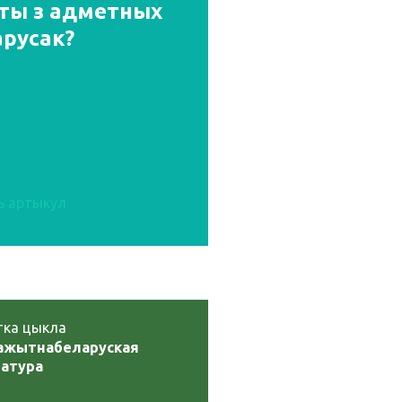
 ты з адметных
арусак?
ь артыкул
тка цыкла
ажытнабеларуская
ратура