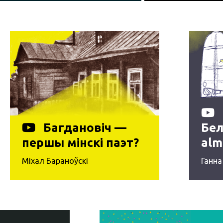
Багдановіч —
Бел
першы мінскі паэт?
alm
192
Міхал Бараноўскі
Ганна