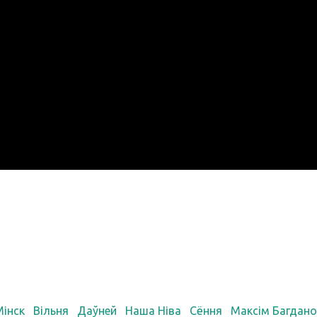
Мінск
Вільня
Даўней
Наша Ніва
Сёння
Максім Багдано