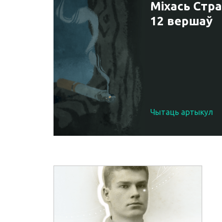
Міхась Стра
12 вершаў
Чытаць артыкул