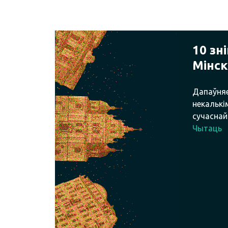
10 зн
Мінск
Дапаўняе
некалькім
сучаснай
Чытаць