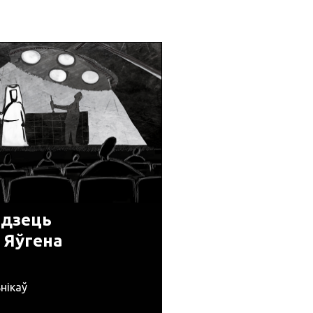
ядзець
 Яўгена
нікаў