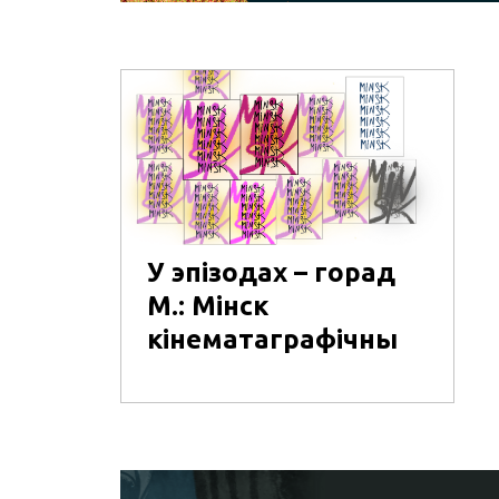
У эпізодах – горад
М.: Мінск
кінематаграфічны