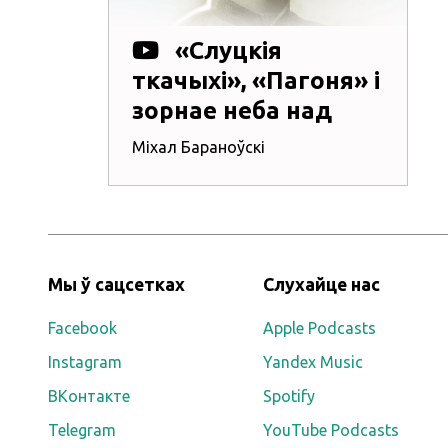
«Слуцкія
ткачыхі», «Пагоня» і
зорнае неба над
намі — таямніцы
Міхал Бараноўскі
галоўных вершаў
Багдановіча
Мы ў сацсетках
Слухайце нас
Facebook
Apple Podcasts
Instagram
Yandex Music
ВКонтакте
Spotify
Telegram
YouTube Podcasts