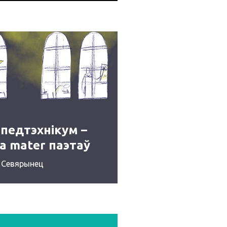
педтэхнікум –
a mater паэтаў
0‑ых
 Севярынец