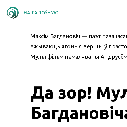
НА ГАЛОЎНУЮ
Максім Багдановіч — паэт пазачаса
ажываюць ягоныя вершы ў прастора
Мультфільм намаляваны Андрусём Т
Да зор! Му
Багдановіч