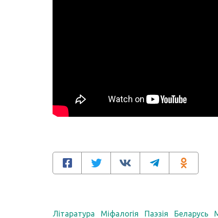
Літаратура
Міфалогія
Паэзія
Беларусь