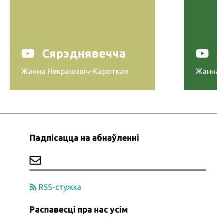
Сярэднявечча
Жанна Некрашэвіч-Кароткая
Жанн
Падпісацца на абнаўленні
RSS-стужка
Распавесці пра нас усім