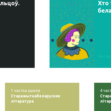
льцоў.
Хто
бел
Чытац
1
частка цыкла
4
час
Старажытнабеларуская
Стар
літаратура
літа