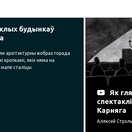
іклых будынкаў
а
м архітэктурны вобраз горада
і кропкамі, якіх няма на
 мапе сталіцы.
Як гл
спектаклі
Карняга
Аляксей Стрэль