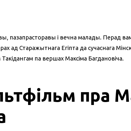
вы, пазапрасторавы і вечна малады. Перад вам
х ад Старажытнага Егіпта да сучаснага Мінск
акідангам па вершах Максіма Багдановіча.
льтфільм пра М
а