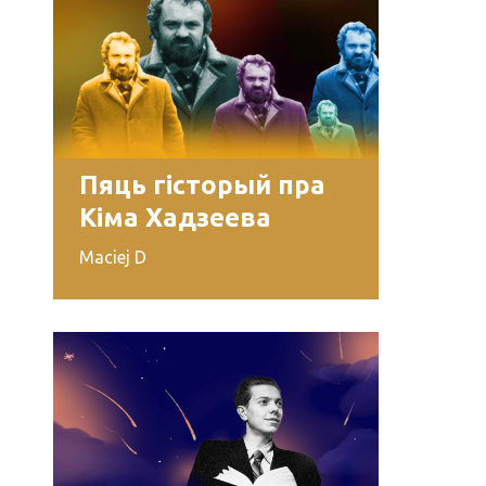
Пяць гісторый пра
Кіма Хадзеева
Maciej D