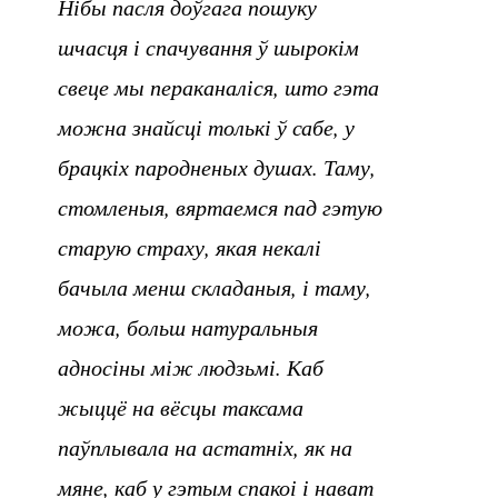
Нібы пасля доўгага пошуку
шчасця і спачування ў шырокім
свеце мы пераканаліся, што гэта
можна знайсці толькі ў сабе, у
брацкіх пародненых душах. Таму,
стомленыя, вяртаемся пад гэтую
старую страху, якая некалі
бачыла менш складаныя, і таму,
можа, больш натуральныя
адносіны між людзьмі. Каб
жыццё на вёсцы таксама
паўплывала на астатніх, як на
мяне, каб у гэтым спакоі і нават