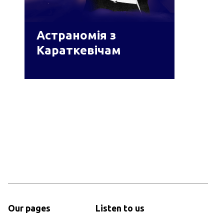
Астраномія з
Караткевічам
Our pages
Listen to us