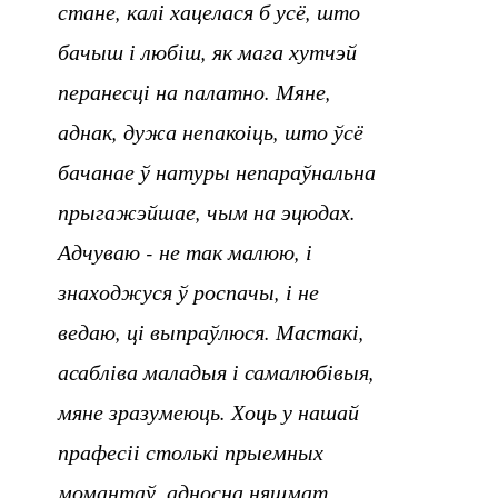
стане, калі хацелася б усё, што
бачыш і любіш, як мага хутчэй
перанесці на палатно. Мяне,
аднак, дужа непакоіць, што ўсё
бачанае ў натуры непараўнальна
прыгажэйшае, чым на эцюдах.
Адчуваю - не так малюю, і
знаходжуся ў роспачы, і не
ведаю, ці выпраўлюся. Мастакі,
асабліва маладыя і самалюбівыя,
мяне зразумеюць. Хоць у нашай
прафесіі столькі прыемных
момантаў, адносна няшмат