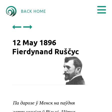
BACK HOME
12 May 1896
Fierdynand Ruščyc
Па дарозе ў Менск на паўдня
затрымаліся ў Вільні. Цётка