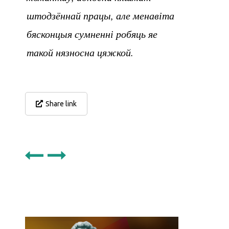
штодзённай працы, але менавіта
бясконцыя сумненні робяць яе
такой нязносна цяжкой.
Share link