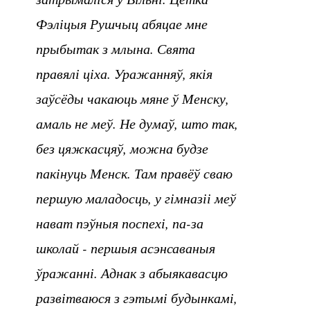
Фэліцыя Рушчыц абяцае мне
прыбытак з млына. Свята
правялі ціха. Уражанняў, якія
заўсёды чакаюць мяне ў Менску,
амаль не меў. Не думаў, што так,
без цяжкасцяў, можна будзе
пакінуць Менск. Там правёў сваю
першую маладосць, у гімназіі меў
нават пэўныя поспехі, па-за
школай - першыя асэнсаваныя
ўражанні. Аднак з абыякавасцю
развітваюся з гэтымі будынкамі,