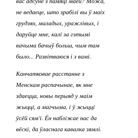
вас адсуне з памяці маёй? Можа,
не ведаеце, што зрабілі вы ў маіх
грудзях, маладых, уражлівых, і
даруйце мне, калі за гэтымі
вачыма бачыў больш, чым там
было... Развітваюся і з вамі.
Канчатковае расстанне з
Менскам распачынае, як мне
здаецца, новы перыяд у маім
жыцці, а магчыма, і ў жыцці
ўсёй сям'і. Ён набліжае нас да
вёскі, да ўласнага кавалка зямлі.