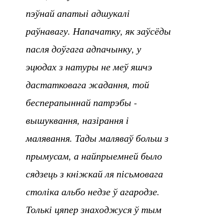
пэўнай апатыі адшукалі
раўнавагу. Напачатку, як заўсёды
пасля доўгага адпачынку, у
эцюдах з натуры не меў яшчэ
дастатковага жадання, той
бесперапыннай патрэбы -
вышуквання, назірання і
малявання. Тады маляваў больш з
прымусам, а найпрыемней было
сядзець з кніжкай ля пісьмовага
століка альбо недзе ў агародзе.
Толькі цяпер знаходжуся ў тым