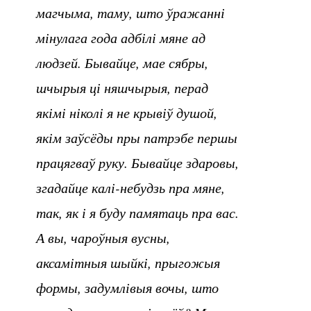
магчыма, таму, што ўражанні
мінулага года адбілі мяне ад
людзей. Бывайце, мае сябры,
шчырыя ці няшчырыя, перад
якімі ніколі я не крывіў душой,
якім заўсёды пры патрэбе першы
працягваў руку. Бывайце здаровы,
згадайце калі-небудзь пра мяне,
так, як і я буду памятаць пра вас.
А вы, чароўныя вусны,
аксамітныя шыйкі, прыгожыя
формы, задумлівыя вочы, што