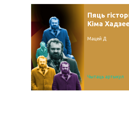
Пяць гісто
Кіма Хадзе
Мацей Д
Чытаць артыкул