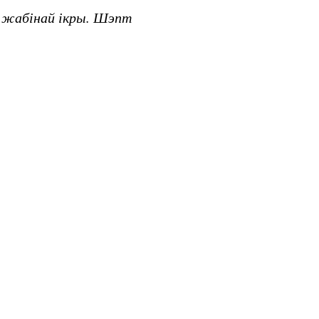
і жабінай ікры. Шэпт