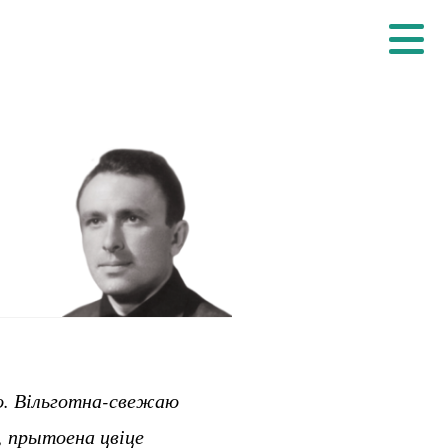
ню. Вільготна-свежаю
, прытоена цвіце