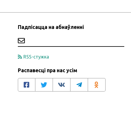
Падпісацца на абнаўленні
RSS-стужка
Распавесці пра нас усім