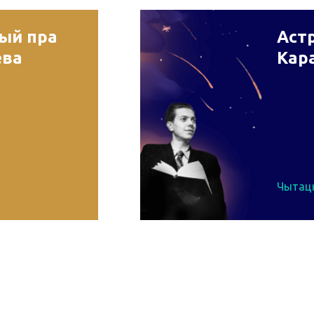
рый пра
Астр
ева
Кар
Чытац