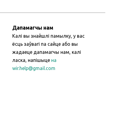
Дапамагчы нам
Калі вы знайшлі памылку, у вас
ёсць заўвагі па сайце або вы
жадаеце дапамагчы нам, калі
ласка, напішыце
на
wir.help@gmail.com