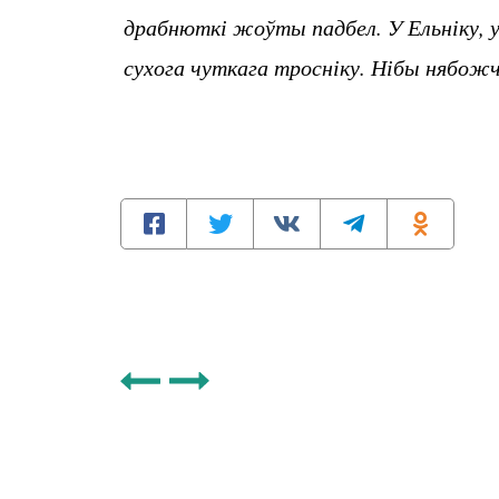
драбнюткі жоўты падбел. У Ельніку, у
сухога чуткага тросніку. Нібы нябожч