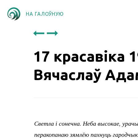
НА ГАЛОЎНУЮ
17 красавіка 
Вячаслаў Ад
Светла і сонечна. Неба высокае, урач
перакопанаю зямлёю пахнуць гародчыкі