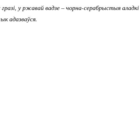
 гразі, у ржавай вадзе – чорна-серабрыстыя аладк
ык адазваўся.