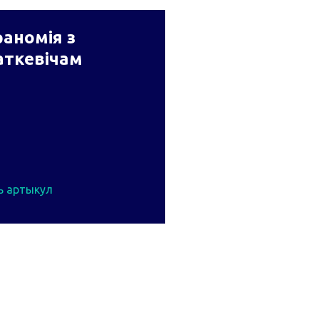
аномія з
аткевічам
ь артыкул