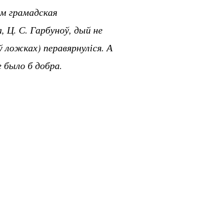
ым грамадская
 Ц. С. Гарбуноў, дый не
 ў ложках) перавярнуліся. А
 было б добра.