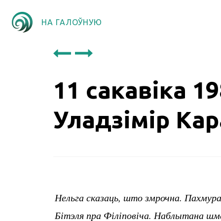
НА ГАЛОЎНУЮ
11 сакавіка 1
Уладзімір Кар
Нельга сказаць, што змрочна. Пахмура
Бітэля пра Філіповіча. Наблытана шмат