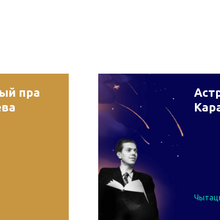
рый пра
Астр
ева
Кар
Чытац