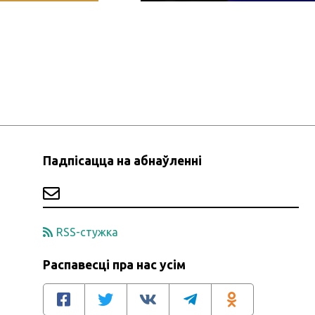
Падпісацца на абнаўленні
RSS-стужка
Распавесці пра нас усім