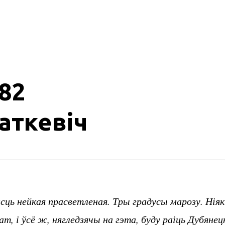
982
аткевіч
сць нейкая прасветленая. Тры градусы марозу. Ніяк
, і ўсё ж, нягледзячы на гэта, буду раіць Дубянец