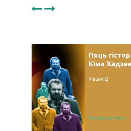
Пяць гісто
Кіма Хадзе
Мацей Д
Чытаць артыкул