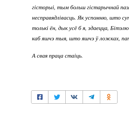
гісторыі, тым больш гістарычнай паэм
несправядлівасць. Як успомню, што су
толькі ён, дык усё б я, здаецца, Бітэл
каб яшчэ тыя, што яшчэ ў ложках, патр
А свая праца стаіць.