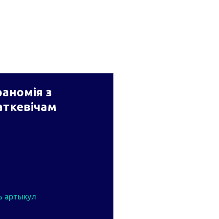
аномія з
аткевічам
ь артыкул