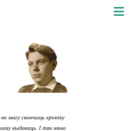
 не магу скончыць хроніку
каму выдаваць. І так няма