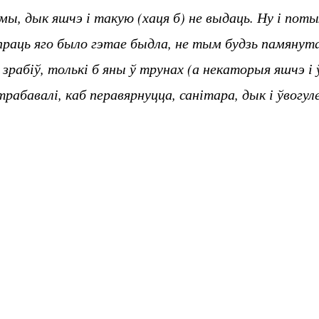
ы, дык яшчэ і такую (хаця б) не выдаць. Ну і пот
праць яго было гэтае быдла, не тым будзь памянута,
ю зрабіў, толькі б яны ў трунах (а некаторыя яшчэ і
абавалі, каб перавярнуцца, санітара, дык і ўвогуле