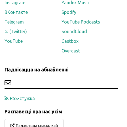
Instagram
Yandex Music
ВКонтакте
Spotify
Telegram
YouTube Podcasts
𝕏 (Twitter)
SoundCloud
YouTube
Castbox
Overcast
Падпісацца на абнаўленні
RSS-стужка
Распавесці пра нас усім
Падзяліцца спасылкай