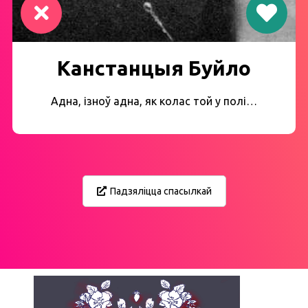
Канстанцыя Буйло
Адна, ізноў адна, як колас той у полі…
Падзяліцца спасылкай