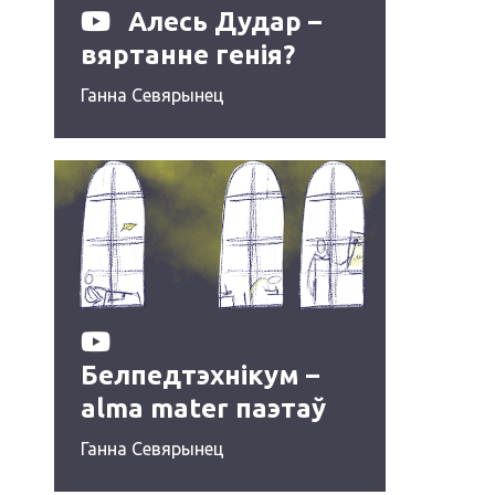
Алесь Дудар –
вяртанне генія?
Ганна Севярынец
Белпедтэхнікум –
alma mater паэтаў
1920‑ых
Ганна Севярынец