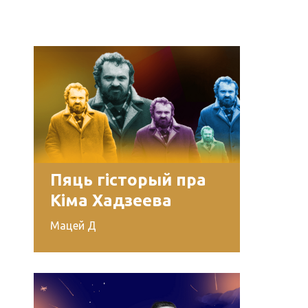
Пяць гісторый пра
Кіма Хадзеева
Мацей Д