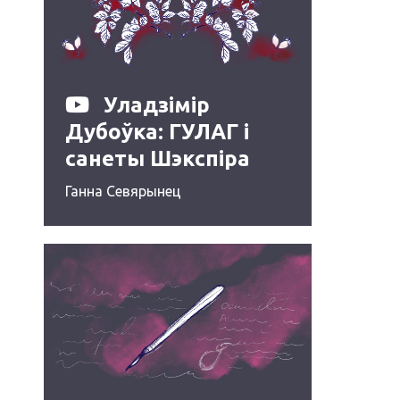
Уладзімір
Дубоўка: ГУЛАГ і
санеты Шэкспіра
Ганна Севярынец